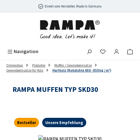
Zum Hauptinhalt springen
Direkt vom Hersteller, Made in Germany
Navigation
Onlineshop
Produkte
Muffen / Gewindeeinsätze
Gewindeeinsätze für Holz
Hartholz (Rohdichte 650 - 850 kg / m³)
RAMPA MUFFEN TYP SKD30
Bestseller
Unsere Empfehlung
Bildergalerie überspringen