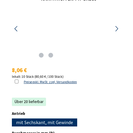
Regulärer Preis:
8,06 €
Inhalt:
10 Stück
(80,60 € / 100 Stück)
Preise exkl. MwSt. zzgl. Versandkosten
Über 20 lieferbar
auswählen
Antrieb
mit Sechskant, mit Gewinde
auswählen
Durchmesser in mm (D)