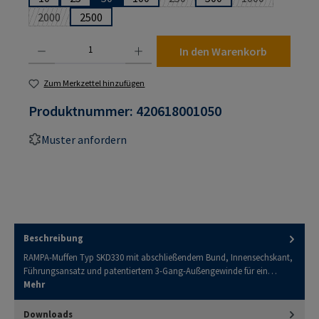
(Diese Option ist zurzeit nicht ver
(Diese Option is
2000
2500
(Diese Option ist zurzeit nicht verfügbar.)
Produkt Anzahl: Gib den gewünschten Wert ein oder benutze die Schaltflächen um die An
In den Warenkorb
Zum Merkzettel hinzufügen
Produktnummer:
420618001050
Muster anfordern
Beschreibung
RAMPA-Muffen Typ SKD330 mit abschließendem Bund, Innensechskant,
Führungsansatz und patentiertem 3-Gang-Außengewinde für ein…
Mehr
Downloads