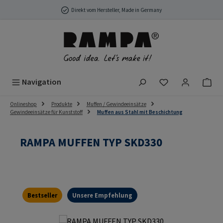
Zum Hauptinhalt springen
Direkt vom Hersteller, Made in Germany
Du hast 0 Produ
Navigation
Onlineshop
Produkte
Muffen / Gewindeeinsätze
Gewindeeinsätze für Kunststoff
Muffen aus Stahl mit Beschichtung
RAMPA MUFFEN TYP SKD330
Bestseller
Unsere Empfehlung
Bildergalerie überspringen