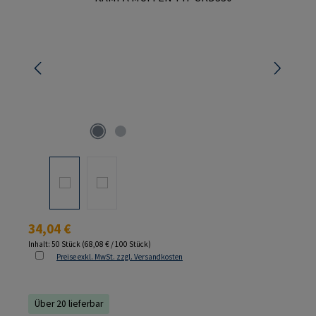
Regulärer Preis:
34,04 €
Inhalt:
50 Stück
(68,08 € / 100 Stück)
Preise exkl. MwSt. zzgl. Versandkosten
Über 20 lieferbar