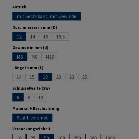
auswählen
Antrieb
mit Sechskant, mit Gewinde
auswählen
Durchmesser in mm (D)
12
14
16
18,5
(Diese Option ist zurzeit nicht verfügbar.)
(Diese Option ist zurzeit nicht verfügbar.)
(Diese Option ist zurzeit nicht verfügbar.)
auswählen
Gewinde in mm (d)
M6
M8
M10
(Diese Option ist zurzeit nicht verfügbar.)
(Diese Option ist zurzeit nicht verfügbar.)
auswählen
Länge in mm (L)
14
15
18
20
23
25
(Diese Option ist zurzeit nicht verfügbar.)
(Diese Option ist zurzeit nicht verfügbar.)
(Diese Option ist zurzeit nicht verfügbar.)
(Diese Option ist zurzeit nicht verfüg
(Diese Option ist zurzeit nich
auswählen
Schlüsselweite (SW)
6
8
10
(Diese Option ist zurzeit nicht verfügbar.)
(Diese Option ist zurzeit nicht verfügbar.)
auswählen
Material + Beschichtung
Stahl, verzinkt
auswählen
Verpackungseinheit
10
25
50
100
250
500
1000