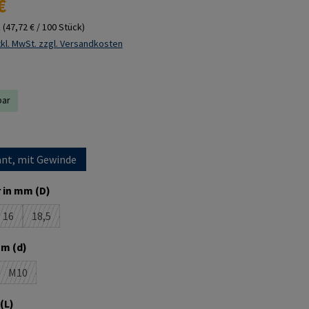
€
k
(47,72 € / 100 Stück)
kl. MwSt. zzgl. Versandkosten
bar
ählen
nt, mit Gewinde
auswählen
 in mm (D)
16
18,5
e Option ist zurzeit nicht verfügbar.)
(Diese Option ist zurzeit nicht verfügbar.)
(Diese Option ist zurzeit nicht verfügbar.)
auswählen
m (d)
M10
se Option ist zurzeit nicht verfügbar.)
(Diese Option ist zurzeit nicht verfügbar.)
auswählen
(L)