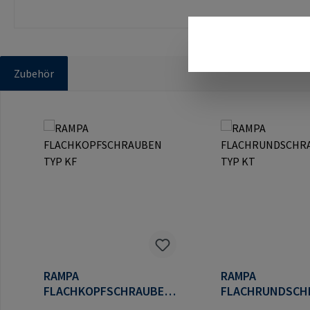
Zubehör
Produktgalerie überspringen
RAMPA
RAMPA
FLACHKOPFSCHRAUBEN
FLACHRUNDSCH
TYP KF
TYP KT