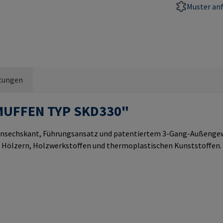
Muster an
tungen
MUFFEN TYP SKD330"
sechskant, Führungsansatz und patentiertem 3-Gang-Außengewind
 Hölzern, Holzwerkstoffen und thermoplastischen Kunststoffen.