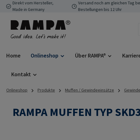
Direkt vom Hersteller,
Versand noch am gleichen Tag be
 Hauptinhalt springen
Zur Suche springen
Zur Hauptnavigation springen
Made in Germany
Bestellungen bis 12 Uhr
Home
Onlineshop
Über RAMPA®
Karrier
Kontakt
Onlineshop
Produkte
Muffen / Gewindeeinsätze
Gewindee
RAMPA MUFFEN TYP SKD