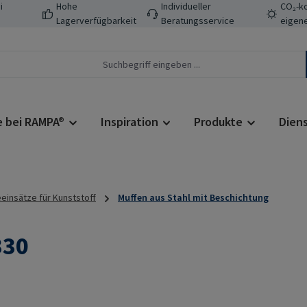
i
Hohe
Individueller
CO₂-ko
Lagerverfügbarkeit
Beratungsservice
eigene
e bei RAMPA®
Inspiration
Produkte
Dien
insätze für Kunststoff
Muffen aus Stahl mit Beschichtung
330
Regulärer Prei