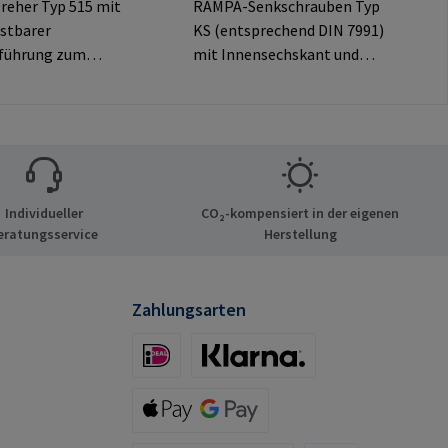
eher Typ 515 mit
RAMPA-Senkschrauben Typ
stbarer
KS (entsprechend DIN 7991)
führung zum
mit Innensechskant und
n von RAMPA-
dekorativem Senkkopf für
ber das
sichtbare
inde.
Verbindungen.Herstellerinf
ßlich für Original-
ormationen: RAMPA GmbH
uffen zu
& Co. KG Auf der Heide 8
n.Herstellerinfor
21514 Büchen Deutschland
Individueller
CO₂-kompensiert in der eigenen
n: RAMPA GmbH &
E-Mail: mail@rampa.com
eratungsservice
Herstellung
f der Heide 8 21514
eutschland E-Mail:
mpa.com
Zahlungsarten
iDeal (via Stripe)
Klarna (via Stripe)
Apple Pay / Google Pay (via Stripe)