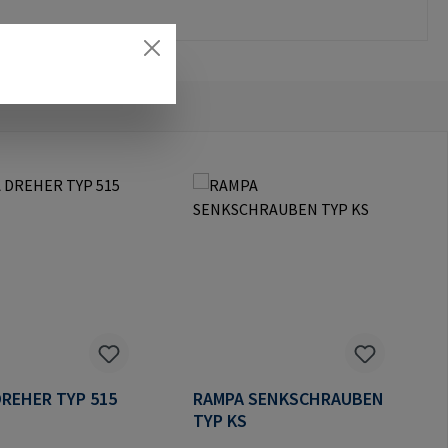
REHER TYP 515
RAMPA SENKSCHRAUBEN
TYP KS