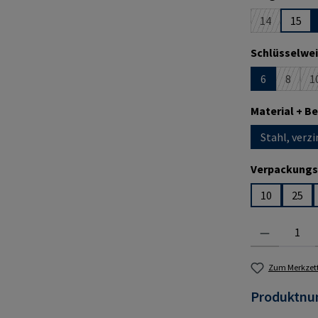
14
15
(Diese Option
Schlüsselwei
6
8
1
(Diese 
(
Material + B
Stahl, verzi
Verpackungs
10
25
Produkt Anzahl:
Zum Merkzett
Produktn