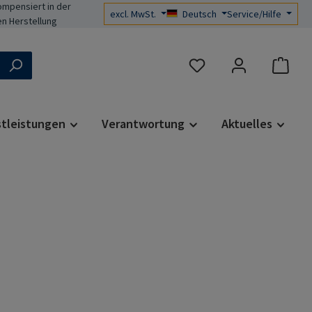
mpensiert in der
excl. MwSt.
Deutsch
Service/Hilfe
n Herstellung
Du hast 0 Produkte auf d
stleistungen
Verantwortung
Aktuelles
s: