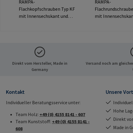
RAMPA-
RAMPA-
Flachkopfschrauben Typ KF
Flachrundschraub
mit Innensechskant und
mit Innensechskan
dekorativem Flachkopf für
dekorativem Rundk
sichtbare
sichtbare
Verbindungen.Herstellerinf
Verbindungen.Hers
ormationen: RAMPA GmbH
ormationen: RAM
& Co. KG Auf der Heide 8
& Co. KG Auf der He
21514 Büchen Deutschland
21514 Büchen Deu
Direkt vom Hersteller, Made in
Versand noch am gleichen
E-Mail: mail@rampa.com
E-Mail: mail@ram
Germany
Kontakt
Unsere Vort
Individueller Beratungsservice unter:
Individue
Hohe Lag
Team Holz:
+49 (0) 4155 8141 - 607
Direkt vo
Team Kunststoff:
+49 (0) 4155 8141 -
Made in 
608