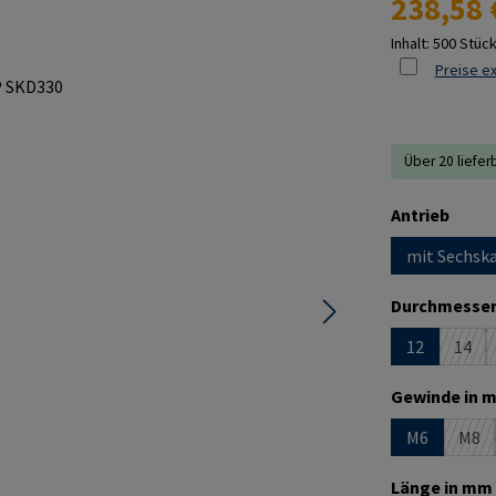
238,58 
Inhalt:
500 Stüc
Preise ex
Über 20 liefer
ausw
Antrieb
mit Sechska
Durchmesser
12
14
(Dies
Gewinde in m
M6
M8
(Die
Länge in mm 