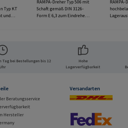
RAMPA-Dreher Typ 506 mit
RAMPA-Dr
en Typ KT
Schaft gemäß DIN 3126-
hochbela
t und
Form E 6,3 zum Eindrehen
Lageraus
opf für
von RAMPA-Muffen mit
Eindrehe
Innensechskant.
Muffen ü
tellerinf
Ausschließlich für Original-
Innengew
PA GmbH
RAMPA-Muffen zu
Ausschlie
ide 8
verwenden.Herstellerinfor
RAMPA-M
tschland
mationen: RAMPA GmbH &
verwende
 Tag bei Bestellungen bis 12
Hohe
pa.com
Co. KG Auf der Heide 8 21514
matione
Uhr
Lagerverfügbarkeit
B
Büchen Deutschland E-Mail:
Co. KG Au
mail@rampa.com
Büchen D
mail@ra
eile
Versandarten
ller Beratungsservice
erverfügbarkeit
m Hersteller
Germany