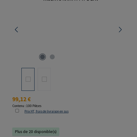
Prix régulier :
99,12 €
Contenu :
100 Pièces
Prix HT, frais de livraison en sus
Plus de 20 disponible(s)