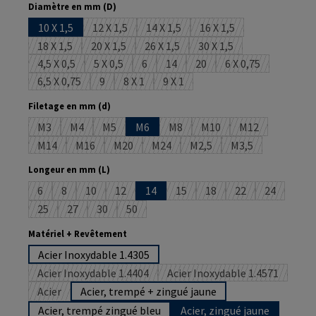
Sélectionnez
Diamètre en mm (D)
10 X 1,5
12 X 1,5
14 X 1,5
16 X 1,5
(Cette option n'est pas disponible pour le momen
(Cette option n'est pas disponible 
(Cette option n'est pas
18 X 1,5
20 X 1,5
26 X 1,5
30 X 1,5
(Cette option n'est pas disponible pour le moment.)
(Cette option n'est pas disponible pour le momen
(Cette option n'est pas disponible p
(Cette option n'est pas
4,5 X 0,5
5 X 0,5
6
14
20
6 X 0,75
(Cette option n'est pas disponible pour le moment.)
(Cette option n'est pas disponible pour le momen
(Cette option n'est pas disponible pour 
(Cette option n'est pas disponible
(Cette option n'est pas dis
(Cette option n'e
6,5 X 0,75
9
8 X 1
9 X 1
(Cette option n'est pas disponible pour le moment.)
(Cette option n'est pas disponible pour le moment.
(Cette option n'est pas disponible pour le
(Cette option n'est pas disponibl
Sélectionnez
Filetage en mm (d)
M3
M4
M5
M6
M8
M10
M12
(Cette option n'est pas disponible pour le moment.)
(Cette option n'est pas disponible pour le moment.)
(Cette option n'est pas disponible pour le momen
(Cette option n'est pas disponibl
(Cette option n'est pas 
(Cette option n
M14
M16
M20
M24
M2,5
M3,5
(Cette option n'est pas disponible pour le moment.)
(Cette option n'est pas disponible pour le moment.)
(Cette option n'est pas disponible pour le mo
(Cette option n'est pas disponible p
(Cette option n'est pas dis
(Cette option n'e
Sélectionnez
Longeur en mm (L)
6
8
10
12
14
15
18
22
24
(Cette option n'est pas disponible pour le moment.)
(Cette option n'est pas disponible pour le moment.)
(Cette option n'est pas disponible pour le moment.)
(Cette option n'est pas disponible pour le mo
(Cette option n'est pas disponi
(Cette option n'est pas 
(Cette option n'e
(Cette opt
25
27
30
50
(Cette option n'est pas disponible pour le moment.)
(Cette option n'est pas disponible pour le moment.)
(Cette option n'est pas disponible pour le moment.
(Cette option n'est pas disponible pour le 
Sélectionnez
Matériel + Revêtement
Acier Inoxydable 1.4305
Acier Inoxydable 1.4404
Acier Inoxydable 1.4571
(Cette option n'est pas disponible pour le moment.)
(Cette option n'est pa
Acier
Acier, trempé + zingué jaune
(Cette option n'est pas disponible pour le moment.)
Acier, trempé zingué bleu
Acier, zingué jaune