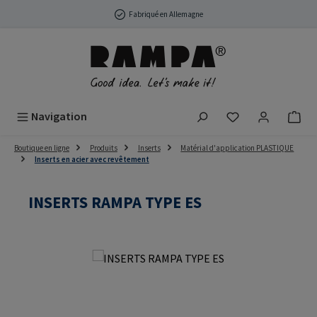
Passer au contenu principal
Fabriqué en Allemagne
Vous avez 0 arti
Navigation
Boutique en ligne
Produits
Inserts
Matérial d'application PLASTIQUE
Inserts en acier avec revêtement
INSERTS RAMPA TYPE ES
Ignorer la galerie d'images