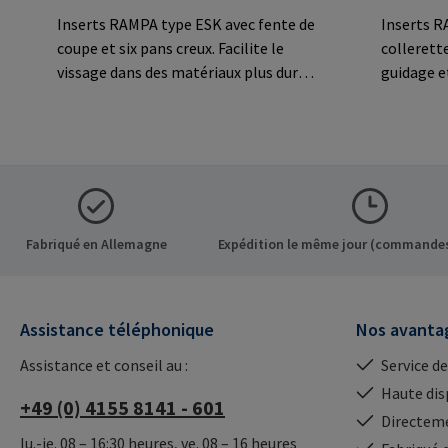
Inserts RAMPA type ESK avec fente de
Inserts R
coupe et six pans creux. Facilite le
collerett
vissage dans des matériaux plus durs
guidage et
comme les matières
breveté t
thermodurcissables et
vissage si
thermoplastiques, les alliages légers
particuliè
et les applications en acier
matériaux 
moulé.Informations sur le fabricant:
thermopla
RAMPA GmbH & Co. KG Auf der Heide
dévissage
8 21514 Büchen Germany E-Mail:
vissage fr
Fabriqué en Allemagne
Expédition le même jour (commandes
mail@rampa.com
de frotte
sur le fa
KG Auf de
Assistance téléphonique
Nos avanta
Germany 
Assistance et conseil au :
Service de
Haute dis
+49 (0) 4155 8141 - 601
Directeme
lu.-je. 08 – 16:30 heures, ve. 08 – 16 heures