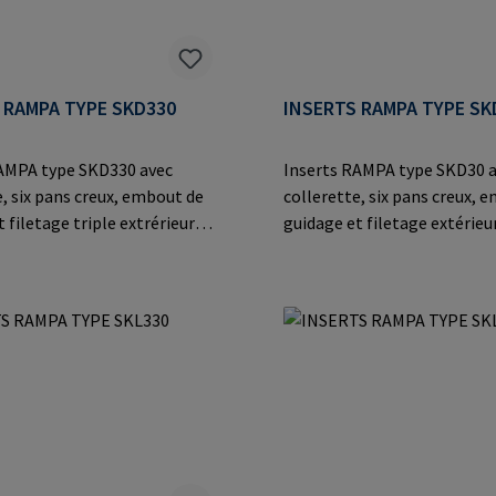
 RAMPA TYPE SKD330
INSERTS RAMPA TYPE SK
AMPA type SKD330 avec
Inserts RAMPA type SKD30 
e, six pans creux, embout de
collerette, six pans creux, 
 filetage triple extrérieur
guidage et filetage extérieu
our un vissage plus rapide
pour un vissage simplifié dan
issage droit. Valeurs
les matériaux dérivés du bois
ion maximales dans
thermoplastiques.Informat
 bois, matériaux dérivés du
le fabricant: RAMPA GmbH &
Auf der Heide 8 21514 Büche
stiques.Informations sur
Germany E-Mail: mail@ram
ant: RAMPA GmbH & Co. KG
eide 8 21514 Büchen
E-Mail: mail@rampa.com