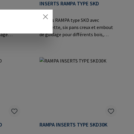
INSERTS RAMPA TYPE SKD
six pans
Inserts RAMPA type SKD avec
collerette, six pans creux et embout
tage
de guidage pour différents bois,
implifié
matériaux dérivés du bois et
s et en
thermoplastiques.Informations sur
le
le fabricant: RAMPA GmbH & Co. KG
o. KG Auf
Auf der Heide 8 21514 Büchen
ermany E-
Germany E-Mail: mail@rampa.com
D
RAMPA INSERTS TYPE SKD30K