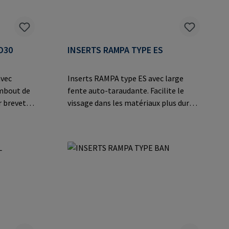
D30
INSERTS RAMPA TYPE ES
avec
Inserts RAMPA type ES avec large
embout de
fente auto-taraudante. Facilite le
r breveté
vissage dans les matériaux plus durs
s le bois,
comme les matières
 et les
thermodurcissables et
ions sur
thermoplastiques, les alliages légers
 Co. KG
et les applications en acier
n
moulé.Informations sur le fabricant:
pa.com
RAMPA GmbH & Co. KG Auf der Heide
8 21514 Büchen Germany E-Mail:
mail@rampa.com