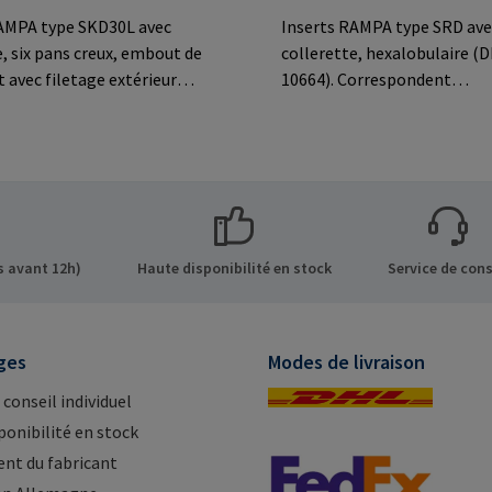
AMPA type SKD30L avec
Inserts RAMPA type SRD ave
e, six pans creux, embout de
collerette, hexalobulaire (
 avec filetage extérieur
10664). Correspondent
ourné à gauche pour un
dimensionnellement aux in
mplifié avec des exigences
RAMPA type SKD.Information
res dans le bois, les
fabricant: RAMPA GmbH & C
dérivés du bois et les
der Heide 8 21514 Büchen G
stiques. Empêche le
Mail: mail@rampa.com
 en cas d'applications de
équentes et de coefficients
 avant 12h)
Haute disponibilité en stock
Service de cons
ment élevés.Informations
bricant: RAMPA GmbH & Co.
r Heide 8 21514 Büchen
ges
Modes de livraison
E-Mail: mail@rampa.com
 conseil individuel
ponibilité en stock
nt du fabricant