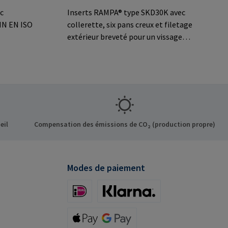
c
Inserts RAMPA® type SKD30K avec
DIN EN ISO
collerette, six pans creux et filetage
extérieur breveté pour un vissage
serts
simplifié dans le bois et les matériaux
s sur le
dérivés du bois. Pour une meilleure
o. KG Auf
mise en œuvre, il est recommandé
ermany E-
d'utiliser un insert auxiliaire type
50641001.Informations sur le
fabricant: RAMPA GmbH & Co. KG Auf
der Heide 8 21514 Büchen Germany E-
eil
Compensation des émissions de CO₂ (production propre)
Mail: mail@rampa.com
Modes de paiement
iDeal (via Stripe)
Klarna (via Stripe)