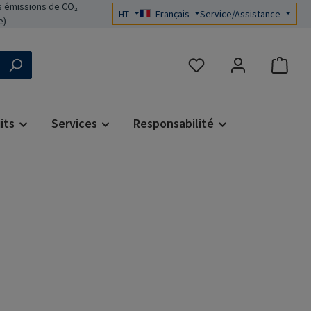
 émissions de CO₂
HT
Français
Service/Assistance
e)
Vous avez 0 articles dans 
its
Services
Responsabilité