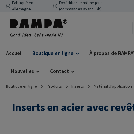
Fabriqué en
Expédition le même jour
ser au contenu principal
Passer à la recherche
Passer à la navigation principale
Allemagne
(commandes avant 12h)
Accueil
Boutique en ligne
À propos de RAMPA
Nouvelles
Contact
Boutique en ligne
Produits
Inserts
Matérial d'application
Inserts en acier avec rev