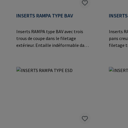
INSERTS RAMPA TYPE BAV
INSERTS
Inserts RAMPA type BAV avec trois
Inserts R
trous de coupe dans le filetage
pans creu
extérieur. Entaille indéformable dans
filetage t
des matériaux particulièrement durs
un vissage
tels que les plastiques
matériaux 
thermodurcissables et
thermopla
thermoplastiques, les alliages légers
ETA et cer
et les applications en acier
valeurs d
moulé.Informations sur le fabricant:
le bois. C
RAMPA GmbH & Co. KG Auf der Heide
charges l
8 21514 Büchen Germany E-Mail:
fabricant
mail@rampa.com
der Heide
Mail: ma