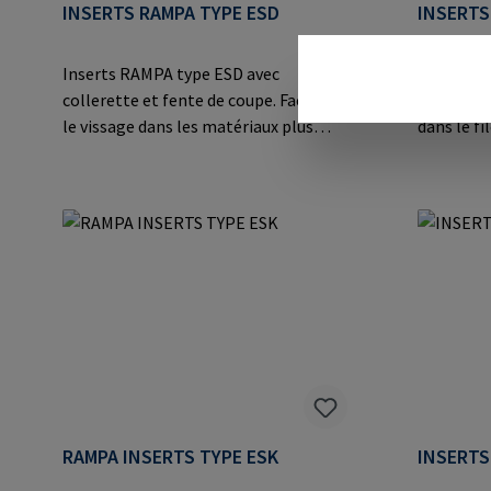
INSERTS RAMPA TYPE ESD
INSERTS
Inserts RAMPA type ESD avec
Inserts R
collerette et fente de coupe. Facilite
trous de 
le vissage dans les matériaux plus
dans le fi
durs comme les matières
indéforma
thermodurcissables et
particuli
thermoplastiques, les alliages légers
plastique
et les applications en acier
thermopla
moulé.Informations sur le fabricant:
et les app
RAMPA GmbH & Co. KG Auf der Heide
moulé.Inf
8 21514 Büchen Germany E-Mail:
RAMPA Gm
mail@rampa.com
8 21514 B
mail@ra
RAMPA INSERTS TYPE ESK
INSERTS