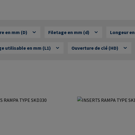
re en mm (D)
Filetage en mm (d)
Longeur en
ge utilisable en mm (L1)
Ouverture de clé (HD)