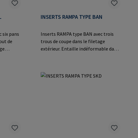
L
INSERTS RAMPA TYPE BAN
 six pans
Inserts RAMPA type BAN avec trois
out de
trous de coupe dans le filetage
age
extérieur. Entaille indéformable dans
robation
des matériaux particulièrement durs
 des
tels que les plastiques
bles dans
thermodurcissables et
age de
thermoplastiques, les alliages légers
s sur le
et les applications en acier
o. KG Auf
moulé.Informations sur le fabricant:
ermany E-
RAMPA GmbH & Co. KG Auf der Heide
8 21514 Büchen Germany E-Mail:
mail@rampa.com