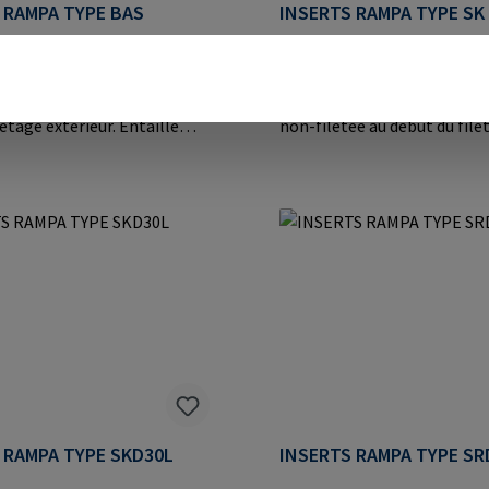
 RAMPA TYPE BAS
INSERTS RAMPA TYPE SK
AMPA type BAS avec trois
Inserts RAMPA type SK avec 
coupe (reservoir de copeaux)
creux, doté d’une partie pilote (voir
letage extérieur. Entaille
non-filetée au début du file
ble dans des matériaux
extérieur) pour un vissage s
èrement durs tels que les
dans les applications en boi
s thermodurcissables et
plastique. Informations sur 
stiques, les alliages légers
fabricant: RAMPA GmbH & C
lications en acier
der Heide 8 21514 Büchen G
ormations sur le fabricant:
Mail: mail@rampa.com
bH & Co. KG Auf der Heide
üchen Germany E-Mail:
mpa.com
 RAMPA TYPE SKD30L
INSERTS RAMPA TYPE SR