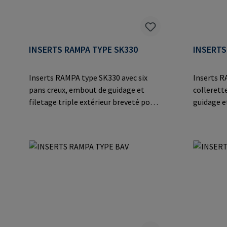
INSERTS RAMPA TYPE SK330
INSERTS
Inserts RAMPA type SK330 avec six
Inserts R
pans creux, embout de guidage et
collerett
filetage triple extérieur breveté pour
guidage et
une vissage plus rapide grâce au
breveté p
vissage droit. Valeurs d'extraction
grâce au v
maximales dans différents bois,
d'extract
matériaux dérivés du bois et matières
différents
thermoplastiques.Informations sur
bois et
le fabricant: RAMPA GmbH & Co. KG
thermopla
Auf der Heide 8 21514 Büchen
le fabric
Germany E-Mail: mail@rampa.com
Auf der H
Germany 