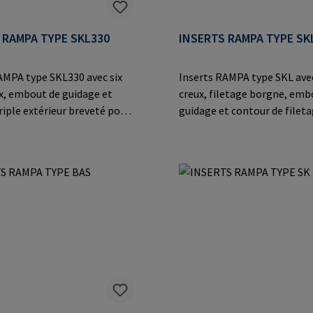
 RAMPA TYPE SKL330
INSERTS RAMPA TYPE SK
AMPA type SKL330 avec six
Inserts RAMPA type SKL avec
x, embout de guidage et
creux, filetage borgne, emb
riple extérieur breveté pour
guidage et contour de filet
 plus rapide dans le bois, les
extérieur breveté. Avec app
dérivés du bois et les
ETA et certification CE pour
stiques. Avec approbation
valeurs d'extraction calcula
tification CE pour des
le bois. Convient pour le lev
'extraction calculables dans
charges lourdes.Information
onvient pour le levage de
fabricant: RAMPA GmbH & C
ourdes.Informations sur le
der Heide 8 21514 Büchen G
: RAMPA GmbH & Co. KG Auf
Mail: mail@rampa.com
 8 21514 Büchen Germany E-
il@rampa.com