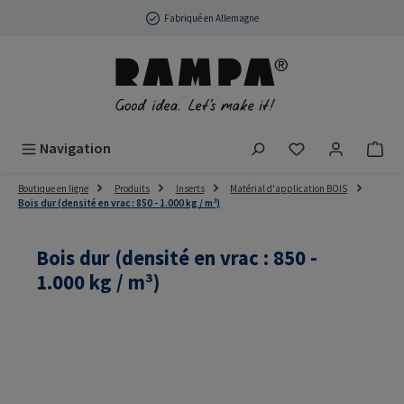
Passer au contenu principal
Fabriqué en Allemagne
Vous avez 0 arti
Navigation
Boutique en ligne
Produits
Inserts
Matérial d'application BOIS
Bois dur (densité en vrac : 850 - 1.000 kg / m³)
Bois dur (densité en vrac : 850 -
1.000 kg / m³)