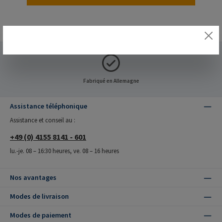
Fabriqué en Allemagne
Assistance téléphonique
Assistance et conseil au :
+49 (0) 4155 8141 - 601
lu.-je. 08 – 16:30 heures, ve. 08 – 16 heures
Nos avantages
Modes de livraison
Modes de paiement