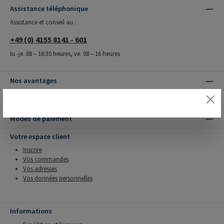
Assistance téléphonique
Assistance et conseil au :
+49 (0) 4155 8141 - 601
lu.-je. 08 – 16:30 heures, ve. 08 – 16 heures
Nos avantages
Modes de livraison
Modes de paiement
Votre espace client
Inscrire
Vos commandes
Vos adresses
Vos données personnelles
Informations