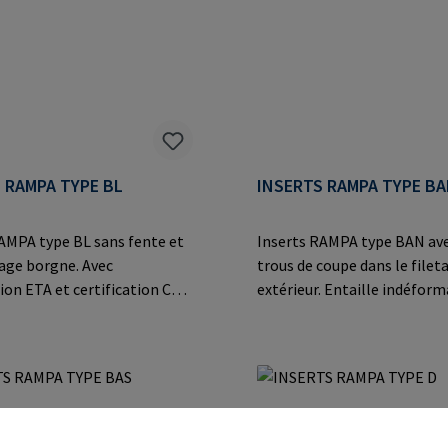
mpa.com
valeurs d'extraction calcula
le bois. Convient pour le le
charges lourdes.Information
fabricant: RAMPA GmbH & C
der Heide 8 21514 Büchen G
Mail: mail@rampa.com
 RAMPA TYPE BL
INSERTS RAMPA TYPE B
AMPA type BL sans fente et
Inserts RAMPA type BAN ave
tage borgne. Avec
trous de coupe dans le filet
on ETA et certification CE
extérieur. Entaille indéfor
valeurs d'extraction
des matériaux particulière
es dans le bois. Convient
tels que les plastiques
evage de charges
thermodurcissables et
nformations sur le fabricant:
thermoplastiques, les allia
bH & Co. KG Auf der Heide
et les applications en acier
Büchen Germany E-Mail:
moulé.Informations sur le f