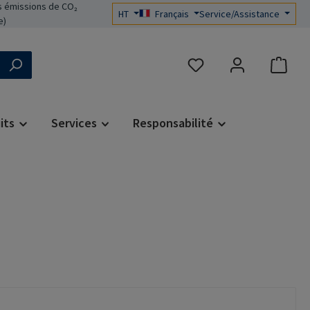
 émissions de CO₂
HT
Français
Service/Assistance
e)
Vous avez 0 articles dans 
its
Services
Responsabilité