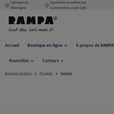
Fabriqué en
Expédition le même jour
ser au contenu principal
Passer à la recherche
Passer à la navigation principale
Allemagne
(commandes avant 12h)
Accueil
Boutique en ligne
À propos de RAMPA
Nouvelles
Contact
Boutique en ligne
Produits
Inserts