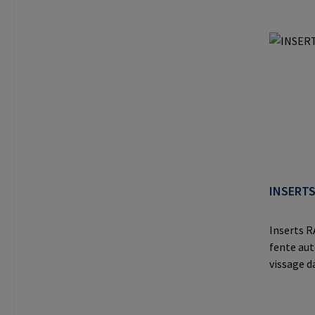
vissage d
maximales
matériaux
thermopl
le fabri
Auf der H
Germany 
INSERTS
Inserts R
fente aut
vissage d
comme le
thermodu
thermopla