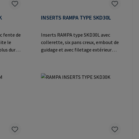
K
INSERTS RAMPA TYPE SKD30L
c fente de
Inserts RAMPA type SKD30L avec
ite le
collerette, six pans creux, embout de
plus durs
guidage et avec filetage extérieur
breveté tourné à gauche pour un
vissage simplifié avec des exigences
ges légers
particulières dans le bois, les
matériaux dérivés du bois et les
abricant:
thermoplastiques. Empêche le
er Heide
dévissage en cas d'applications de
ail:
vissage fréquentes et de coefficients
de frottement élevés.Informations
sur le fabricant: RAMPA GmbH & Co.
KG Auf der Heide 8 21514 Büchen
Germany E-Mail: mail@rampa.com