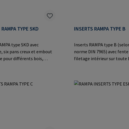
mpa.com
 RAMPA TYPE SKD
INSERTS RAMPA TYPE B
RAMPA type SKD avec
Inserts RAMPA type B (selon
e, six pans creux et embout
norme DIN 7965) avec fente
e pour différents bois,
filetage intérieur sur toute 
 dérivés du bois et
longueur. Convient pour le 
astiques.Informations sur
automatique.Informations s
cant: RAMPA GmbH & Co. KG
fabricant: RAMPA GmbH & C
eide 8 21514 Büchen
der Heide 8 21514 Büchen G
E-Mail: mail@rampa.com
Mail: mail@rampa.com