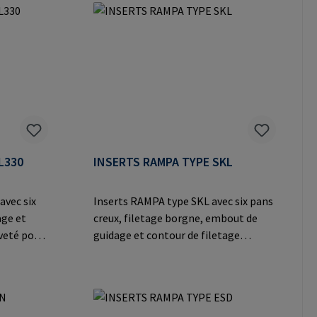
ges légers
Mail: mail@rampa.com
abricant:
er Heide
ail:
L330
INSERTS RAMPA TYPE SKL
avec six
Inserts RAMPA type SKL avec six pans
age et
creux, filetage borgne, embout de
eveté pour
guidage et contour de filetage
e bois, les
extérieur breveté. Avec approbation
 les
ETA et certification CE pour des
probation
valeurs d'extraction calculables dans
 des
le bois. Convient pour le levage de