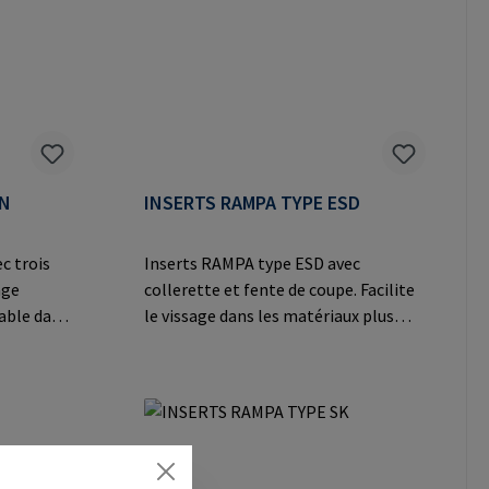
bles dans
charges lourdes.Informations sur le
vage de
fabricant: RAMPA GmbH & Co. KG Auf
s sur le
der Heide 8 21514 Büchen Germany E-
o. KG Auf
Mail: mail@rampa.com
ermany E-
AN
INSERTS RAMPA TYPE ESD
c trois
Inserts RAMPA type ESD avec
age
collerette et fente de coupe. Facilite
mable dans
le vissage dans les matériaux plus
ment durs
durs comme les matières
thermodurcissables et
thermoplastiques, les alliages légers
ges légers
et les applications en acier
moulé.Informations sur le fabricant:
abricant:
RAMPA GmbH & Co. KG Auf der Heide