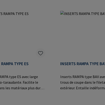
roit. Valeurs d'extraction
grâce au vissage droit. Valeu
 dans différents bois,
d'extraction maximales dan
 dérivés du bois et matières
différents bois, matériaux d
astiques.Informations sur
bois et
cant: RAMPA GmbH & Co. KG
thermoplastiques.Informat
eide 8 21514 Büchen
le fabricant: RAMPA GmbH &
E-Mail: mail@rampa.com
Auf der Heide 8 21514 Büch
Germany E-Mail: mail@ram
 RAMPA TYPE ES
INSERTS RAMPA TYPE BA
AMPA type ES avec large
Inserts RAMPA type BAV ave
o-taraudante. Facilite le
trous de coupe dans le filet
ans les matériaux plus durs
extérieur. Entaille indéfor
s matières
des matériaux particulière
rcissables et
tels que les plastiques
stiques, les alliages légers
thermodurcissables et