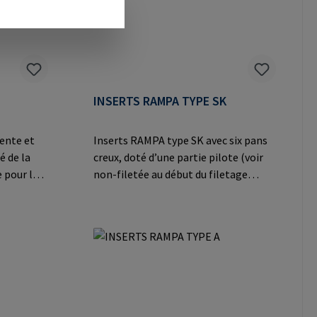
er Heide
8 21514 Büchen Germany E-Mail:
ail:
mail@rampa.com
INSERTS RAMPA TYPE SK
ente et
Inserts RAMPA type SK avec six pans
é de la
creux, doté d’une partie pilote (voir
 pour les
non-filetée au début du filetage
aux
extérieur) pour un vissage simplifié
le
dans les applications en bois et en
o. KG Auf
plastique. Informations sur le
ermany E-
fabricant: RAMPA GmbH & Co. KG Auf
der Heide 8 21514 Büchen Germany E-
Mail: mail@rampa.com