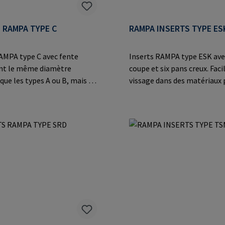
 RAMPA TYPE C
RAMPA INSERTS TYPE ES
AMPA type C avec fente
Inserts RAMPA type ESK ave
nt le même diamètre
coupe et six pans creux. Facil
 que les types A ou B, mais le
vissage dans des matériaux 
ntérieur est
comme les matières
onnellement plus grand
thermodurcissables et
nce). Informations sur le
thermoplastiques, les allia
t: RAMPA GmbH & Co. KG Auf
et les applications en acier
e 8 21514 Büchen Germany E-
moulé.Informations sur le f
il@rampa.com
RAMPA GmbH & Co. KG Auf d
8 21514 Büchen Germany E-M
mail@rampa.com