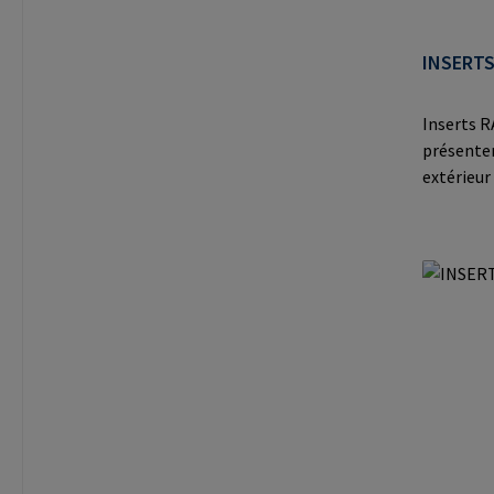
INSERTS
Inserts R
présente
extérieur
filetage i
proporti
(paroi mi
fabrican
der Heid
Mail: ma