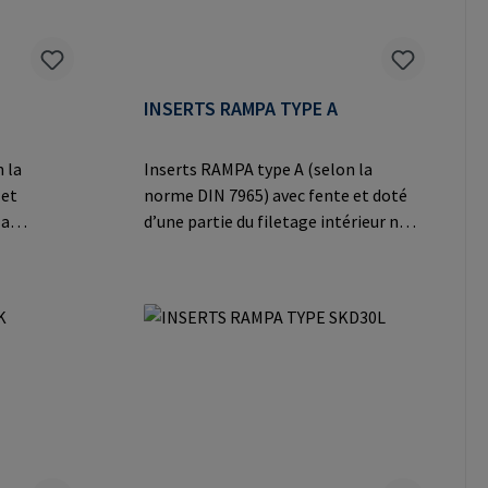
INSERTS RAMPA TYPE A
 la
Inserts RAMPA type A (selon la
 et
norme DIN 7965) avec fente et doté
la
d’une partie du filetage intérieur non-
vissage
filetée afin de servir comme réservoir
ur le
de copeaux. Convient pour le vissage
o. KG Auf
automatique.Informations sur le
ermany E-
fabricant: RAMPA GmbH & Co. KG Auf
der Heide 8 21514 Büchen Germany E-
Mail: mail@rampa.com