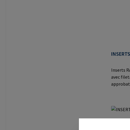
mail@ra
INSERTS
Inserts R
avec file
approbati
pour des 
calculabl
pour le l
lourdes.I
RAMPA Gm
8 21514 