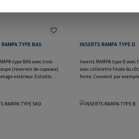
mpa.com
RAMPA GmbH & Co. KG Auf d
8 21514 Büchen Germany E-M
mail@rampa.com
 RAMPA TYPE BAS
INSERTS RAMPA TYPE D
AMPA type BAS avec trois
Inserts RAMPA type D avec f
coupe (reservoir de copeaux)
avec collerette finale du côt
letage extérieur. Entaille
fente. Convient par exemple
able dans des matériaux
coques de sièges en matéri
èrement durs tels que les
multiplex.Informations sur 
s thermodurcissables et
fabricant: RAMPA GmbH & C
stiques, les alliages légers
der Heide 8 21514 Büchen G
plications en acier
Mail: mail@rampa.com
ormations sur le fabricant:
bH & Co. KG Auf der Heide
Büchen Germany E-Mail: