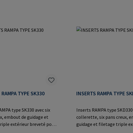
 RAMPA TYPE SK330
INSERTS RAMPA TYPE SK
AMPA type SK330 avec six
Inserts RAMPA type SKD330
x, embout de guidage et
collerette, six pans creux, 
triple extérieur breveté pour
guidage et filetage triple ex
ge plus rapide grâce au
breveté pour un vissage plu