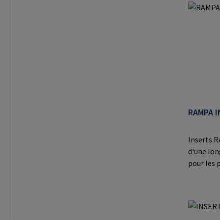
et les ap
moulé.Inf
RAMPA Gm
8 21514 
mail@ra
RAMPA I
Inserts R
d'une lo
pour les
partir d'
6 mm.Info
RAMPA Gm
8 21514 