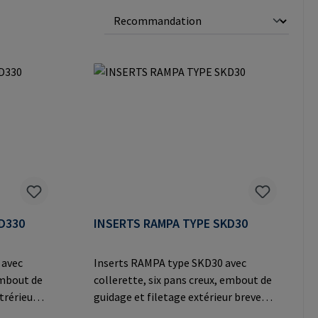
D330
INSERTS RAMPA TYPE SKD30
 avec
Inserts RAMPA type SKD30 avec
embout de
collerette, six pans creux, embout de
trérieur
guidage et filetage extérieur breveté
s rapide
pour un vissage simplifié dans le bois,