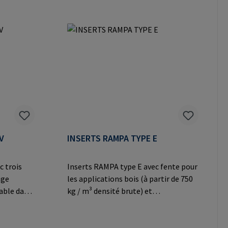
rs
les matériaux dérivés du bois et les
s
thermoplastiques.Informations sur
érivés du
le fabricant: RAMPA GmbH & Co. KG
Auf der Heide 8 21514 Büchen
ions sur
Germany E-Mail: mail@rampa.com
 Co. KG
en
pa.com
V
INSERTS RAMPA TYPE E
c trois
Inserts RAMPA type E avec fente pour
age
les applications bois (à partir de 750
mable dans
kg / m³ densité brute) et
ment durs
plastique.Informations sur le
fabricant: RAMPA GmbH & Co. KG Auf
der Heide 8 21514 Büchen Germany E-