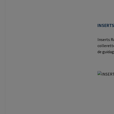
mail@ra
INSERTS
Inserts 
collerett
de guidag
matériaux
thermopl
le fabri
Auf der H
Germany 