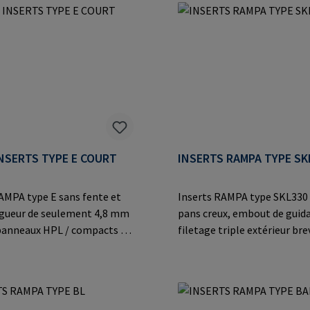
plications en acier
thermoplastiques, les allia
ormations sur le fabricant:
et les applications en acier
bH & Co. KG Auf der Heide
moulé.Informations sur le f
Büchen Germany E-Mail:
RAMPA GmbH & Co. KG Auf d
mpa.com
8 21514 Büchen Germany E-M
mail@rampa.com
NSERTS TYPE E COURT
INSERTS RAMPA TYPE SK
AMPA type E sans fente et
Inserts RAMPA type SKL330 
ngueur de seulement 4,8 mm
pans creux, embout de guid
 panneaux HPL / compacts à
filetage triple extérieur br
une épaisseur de panneau de
un vissage plus rapide dans l
rmations sur le fabricant:
matériaux dérivés du bois et
bH & Co. KG Auf der Heide
thermoplastiques. Avec ap
Büchen Germany E-Mail:
ETA et certification CE pour