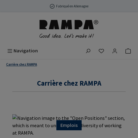
Passer au contenu principal
Fabriqué en Allemagne
Vous avez 0 arti
Navigation
Carrière chez RAMPA
Carrière chez RAMPA
Emplois