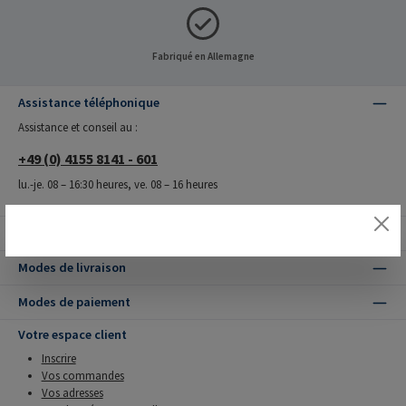
Fabriqué en Allemagne
Assistance téléphonique
Assistance et conseil au :
+49 (0) 4155 8141 - 601
lu.-je. 08 – 16:30 heures, ve. 08 – 16 heures
Nos avantages
Modes de livraison
Modes de paiement
Votre espace client
Inscrire
Vos commandes
Vos adresses