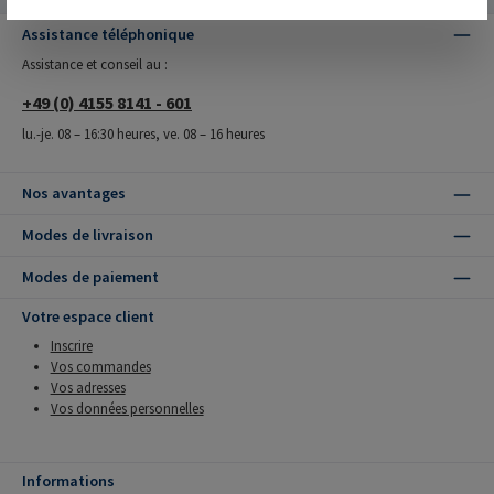
Assistance téléphonique
Assistance et conseil au :
+49 (0) 4155 8141 - 601
lu.-je. 08 – 16:30 heures, ve. 08 – 16 heures
Nos avantages
Modes de livraison
Modes de paiement
Votre espace client
Inscrire
Vos commandes
Vos adresses
Vos données personnelles
Informations