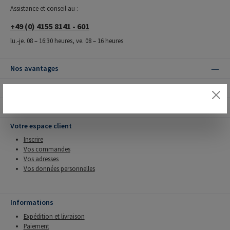
Assistance et conseil au :
+49 (0) 4155 8141 - 601
lu.-je. 08 – 16:30 heures, ve. 08 – 16 heures
Nos avantages
Modes de livraison
Modes de paiement
Votre espace client
Inscrire
Vos commandes
Vos adresses
Vos données personnelles
Informations
Expédition et livraison
Paiement