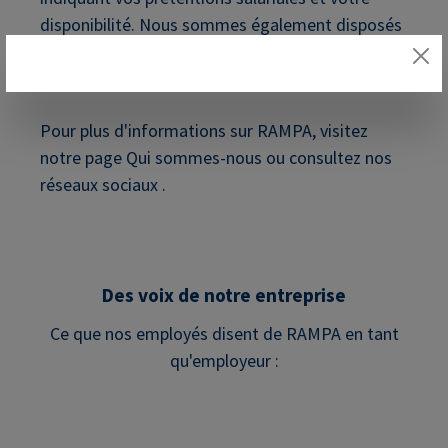
disponibilité. Nous sommes également disposés
à recevoir des candidatures spontanées.
contactez-nous par
e-mail
ou par
téléphone
!
Pour plus d'informations sur RAMPA, visitez
notre page Qui sommes-nous ou consultez nos
réseaux sociaux .
Des voix de notre entreprise
Ce que nos employés disent de RAMPA en tant
qu'employeur :