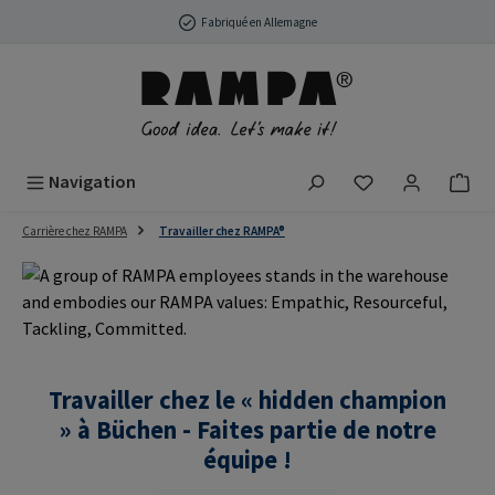
Passer au contenu principal
Fabriqué en Allemagne
Vous avez 0 arti
Navigation
Carrière chez RAMPA
Travailler chez RAMPA®
Travailler chez le « hidden champion
» à Büchen - Faites partie de notre
équipe !