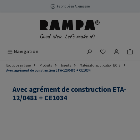
Passer au contenu principal
Fabriqué en Allemagne
Vous avez 0 arti
Navigation
Boutique en ligne
Produits
Inserts
Matérial d'application BOIS
Avec agrément de construction ETA-12/0481 + CE1034
Avec agrément de construction ETA-
12/0481 + CE1034