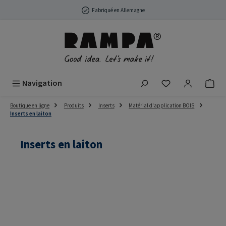
Passer au contenu principal
Fabriqué en Allemagne
Vous avez 0 arti
Navigation
Boutique en ligne
Produits
Inserts
Matérial d'application BOIS
Inserts en laiton
Inserts en laiton