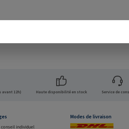
 avant 12h)
Haute disponibilité en stock
Service de cons
ges
Modes de livraison
 conseil individuel