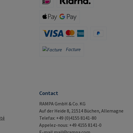
iDeal (via Stripe)
Klarna (via Stripe)
Apple Pay / Google Pay (via Stripe)
Carte de crédit (via Stripe)
PayPal
Facture
Facture
Contact
RAMPA GmbH & Co. KG
Auf der Heide 8, 21514 Büchen, Allemagne
ité
Telefax: +49 (0)4155 8141-80
Appelez-nous: +49 4155 8141-0
E-mail
mail@rampa.com