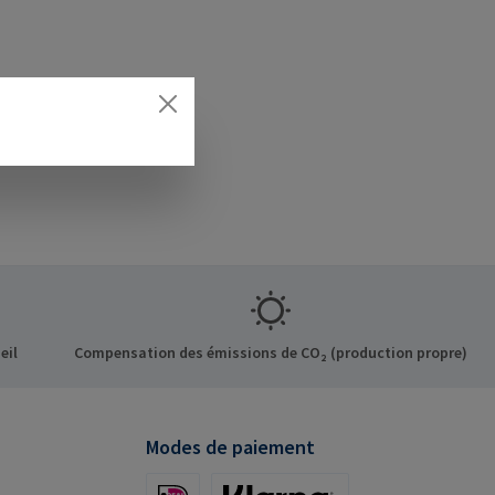
eil
Compensation des émissions de CO₂ (production propre)
Modes de paiement