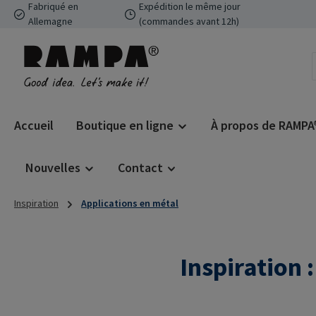
Fabriqué en
Expédition le même jour
ser au contenu principal
Passer à la recherche
Passer à la navigation principale
Allemagne
(commandes avant 12h)
Accueil
Boutique en ligne
À propos de RAMPA
Nouvelles
Contact
Inspiration
Applications en métal
Inspiration 