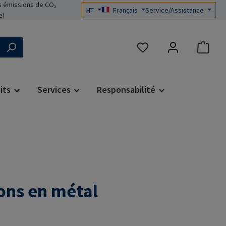
 émissions de CO₂
HT
Français
Service/Assistance
e)
Vous avez 0 articles dans 
its
Services
Responsabilité
ions en métal