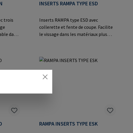
N
INSERTS RAMPA TYPE ESD
c trois
Inserts RAMPA type ESD avec
age
collerette et fente de coupe. Facilite
mable dans
le vissage dans les matériaux plus
ment durs
durs comme les matières
thermodurcissables et
thermoplastiques, les alliages légers
ges légers
et les applications en acier
moulé.Informations sur le fabricant:
abricant:
RAMPA GmbH & Co. KG Auf der Heide
er Heide
8 21514 Büchen Germany E-Mail:
ail:
mail@rampa.com
D
RAMPA INSERTS TYPE ESK