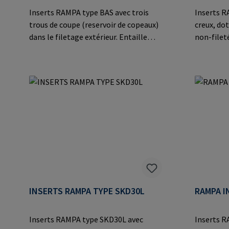
Inserts RAMPA type BAS avec trois
Inserts R
trous de coupe (reservoir de copeaux)
creux, doté d’une partie pilote (voir
dans le filetage extérieur. Entaille
non-filet
indéformable dans des matériaux
extérieur)
particulièrement durs tels que les
dans les a
plastiques thermodurcissables et
plastique
thermoplastiques, les alliages légers
fabricant
et les applications en acier
der Heide
moulé.Informations sur le fabricant:
Mail: ma
RAMPA GmbH & Co. KG Auf der Heide
8 21514 Büchen Germany E-Mail:
mail@rampa.com
INSERTS RAMPA TYPE SKD30L
RAMPA I
Inserts RAMPA type SKD30L avec
Inserts R