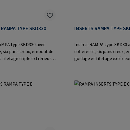
 RAMPA TYPE SKD330
INSERTS RAMPA TYPE SK
AMPA type SKD330 avec
Inserts RAMPA type SKD30 
e, six pans creux, embout de
collerette, six pans creux, 
 filetage triple extrérieur
guidage et filetage extérieu
our un vissage plus rapide
pour un vissage simplifié dan
issage droit. Valeurs
les matériaux dérivés du bois
ion maximales dans
thermoplastiques.Informat
 bois, matériaux dérivés du
le fabricant: RAMPA GmbH &
Auf der Heide 8 21514 Büche
stiques.Informations sur
Germany E-Mail: mail@ram
ant: RAMPA GmbH & Co. KG
eide 8 21514 Büchen
E-Mail: mail@rampa.com