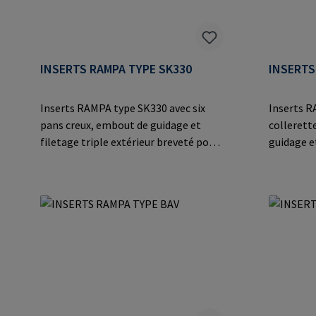
INSERTS RAMPA TYPE SK330
INSERTS
Inserts RAMPA type SK330 avec six
Inserts R
pans creux, embout de guidage et
collerett
filetage triple extérieur breveté pour
guidage et
une vissage plus rapide grâce au
breveté p
vissage droit. Valeurs d'extraction
grâce au v
maximales dans différents bois,
d'extract
matériaux dérivés du bois et matières
différents
thermoplastiques.Informations sur
bois et
le fabricant: RAMPA GmbH & Co. KG
thermopla
Auf der Heide 8 21514 Büchen
le fabric
Germany E-Mail: mail@rampa.com
Auf der H
Germany 