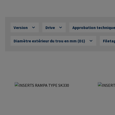
Version
Drive
Approbation techniqu
Diamètre extérieur du trou en mm (D1)
Fileta