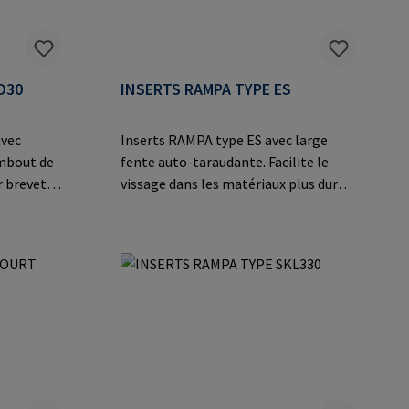
D30
INSERTS RAMPA TYPE ES
avec
Inserts RAMPA type ES avec large
embout de
fente auto-taraudante. Facilite le
r breveté
vissage dans les matériaux plus durs
s le bois,
comme les matières
 et les
thermodurcissables et
ions sur
thermoplastiques, les alliages légers
 Co. KG
et les applications en acier
n
moulé.Informations sur le fabricant:
pa.com
RAMPA GmbH & Co. KG Auf der Heide
8 21514 Büchen Germany E-Mail:
mail@rampa.com