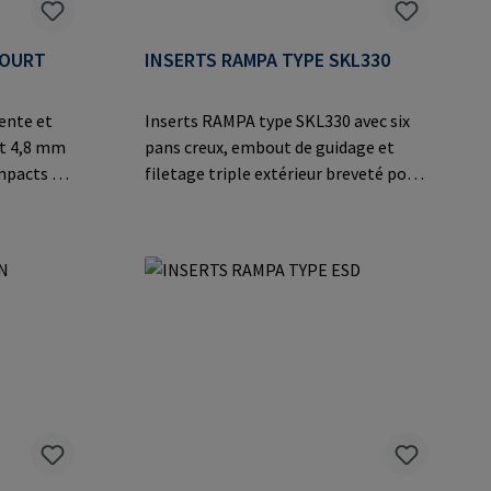
COURT
INSERTS RAMPA TYPE SKL330
ente et
Inserts RAMPA type SKL330 avec six
nt 4,8 mm
pans creux, embout de guidage et
mpacts à
filetage triple extérieur breveté pour
nneau de 6
un vissage plus rapide dans le bois, les
icant:
matériaux dérivés du bois et les
er Heide
thermoplastiques. Avec approbation
ail:
ETA et certification CE pour des
valeurs d'extraction calculables dans
le bois. Convient pour le levage de
charges lourdes.Informations sur le
fabricant: RAMPA GmbH & Co. KG Auf
der Heide 8 21514 Büchen Germany E-
Mail: mail@rampa.com