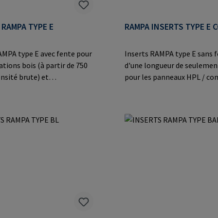
 RAMPA TYPE E
RAMPA INSERTS TYPE E 
AMPA type E avec fente pour
Inserts RAMPA type E sans f
ations bois (à partir de 750
d'une longueur de seuleme
nsité brute) et
pour les panneaux HPL / co
.Informations sur le
partir d'une épaisseur de pa
: RAMPA GmbH & Co. KG Auf
mm.Informations sur le fabr
 8 21514 Büchen Germany E-
RAMPA GmbH & Co. KG Auf d
il@rampa.com
8 21514 Büchen Germany E-M
mail@rampa.com