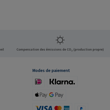
eil
Compensation des émissions de CO₂ (production propre)
Modes de paiement
iDeal (via Stripe)
Klarna (via Stripe)
Apple Pay / Google Pay (via Stripe)