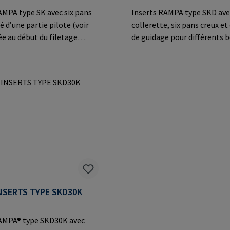
AMPA type SK avec six pans
Inserts RAMPA type SKD ave
collerette, six pans creux e
ée au début du filetage
de guidage pour différents b
 pour un vissage simplifié
matériaux dérivés du bois et
pplications en bois et en
thermoplastiques.Informat
. Informations sur le
le fabricant: RAMPA GmbH &
: RAMPA GmbH & Co. KG Auf
Auf der Heide 8 21514 Büche
 8 21514 Büchen Germany E-
Germany E-Mail: mail@ram
il@rampa.com
NSERTS TYPE SKD30K
AMPA® type SKD30K avec