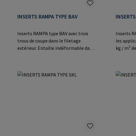
INSERTS RAMPA TYPE BAV
INSERTS
Inserts RAMPA type BAV avec trois
Inserts R
trous de coupe dans le filetage
les applic
extérieur. Entaille indéformable dans
kg / m³ de
des matériaux particulièrement durs
plastique
tels que les plastiques
fabricant
thermodurcissables et
der Heide
thermoplastiques, les alliages légers
Mail: ma
et les applications en acier
moulé.Informations sur le fabricant:
RAMPA GmbH & Co. KG Auf der Heide
8 21514 Büchen Germany E-Mail:
mail@rampa.com