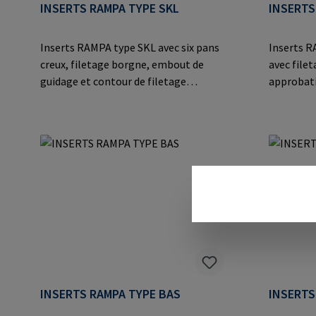
INSERTS RAMPA TYPE SKL
INSERTS
Inserts RAMPA type SKL avec six pans
Inserts R
creux, filetage borgne, embout de
avec file
guidage et contour de filetage
approbati
extérieur breveté. Avec approbation
pour des 
ETA et certification CE pour des
calculable
valeurs d'extraction calculables dans
pour le l
le bois. Convient pour le levage de
lourdes.I
charges lourdes.Informations sur le
RAMPA Gm
fabricant: RAMPA GmbH & Co. KG Auf
8 21514 B
der Heide 8 21514 Büchen Germany E-
mail@ra
Mail: mail@rampa.com
INSERTS RAMPA TYPE BAS
INSERTS