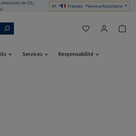
 émissions de CO₂
HT
Français
Service/Assistance
e)
Vous avez 0 articles dans 
its
Services
Responsabilité