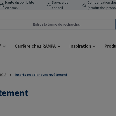
Haute disponibilité
Service de
Compensation des
en stock
conseil
(production propr
®
Carrière chez RAMPA
Inspiration
Produ
 BOIS
Inserts en acier avec revêtement
êtement