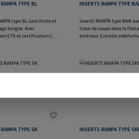
 RAMPA TYPE BL
INSERTS RAMPA TYPE BA
AMPA type BL sans fente et
Inserts RAMPA type BAN ave
tage borgne. Avec
trous de coupe dans le filet
on ETA et certification CE
extérieur. Entaille indéfor
valeurs d'extraction
des matériaux particulière
s dans le bois. Convient
tels que les plastiques
evage de charges
thermodurcissables et
nformations sur le fabricant:
thermoplastiques, les allia
bH & Co. KG Auf der Heide
et les applications en acier
üchen Germany E-Mail:
moulé.Informations sur le f
mpa.com
RAMPA GmbH & Co. KG Auf d
8 21514 Büchen Germany E-M
mail@rampa.com
 RAMPA TYPE SK
INSERTS RAMPA TYPE SK