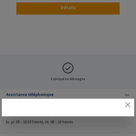
Détails
Fabriqué en Allemagne
Assistance téléphonique
Assistance et conseil au :
+49 (0) 4155 8141 - 601
lu.-je. 08 – 16:30 heures, ve. 08 – 16 heures