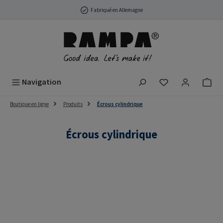
Passer au contenu principal
Fabriqué en Allemagne
Vous avez 0 arti
Navigation
Boutique en ligne
Produits
Écrous cylindrique
Écrous cylindrique