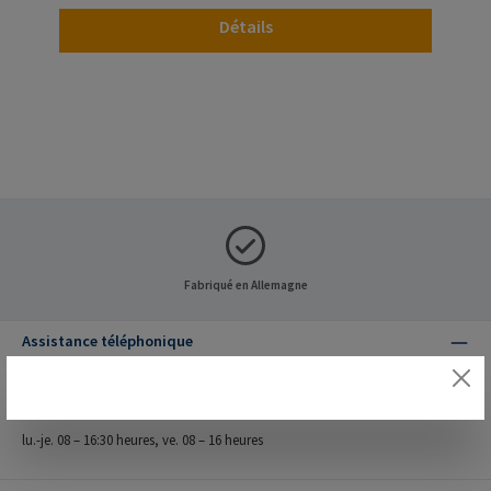
Détails
Fabriqué en Allemagne
Assistance téléphonique
Assistance et conseil au :
+49 (0) 4155 8141 - 601
lu.-je. 08 – 16:30 heures, ve. 08 – 16 heures