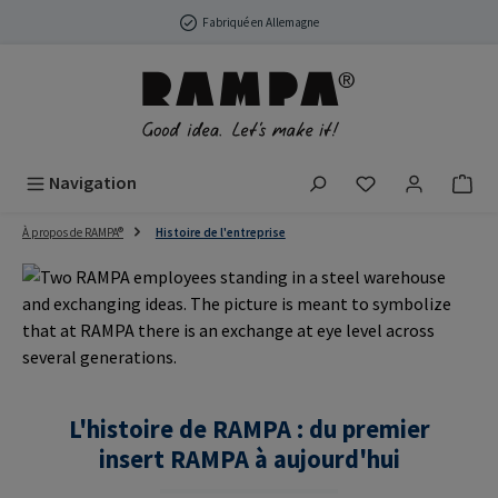
Passer au contenu principal
Fabriqué en Allemagne
Vous avez 0 arti
Navigation
À propos de RAMPA®
Histoire de l'entreprise
L'histoire de RAMPA : du premier
insert RAMPA à aujourd'hui