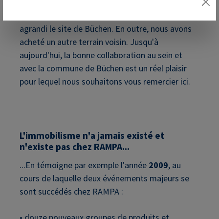
En
2008
, nous avons à nouveau construit et
agrandi le site de Büchen. En outre, nous avons
acheté un autre terrain voisin. Jusqu'à
aujourd'hui, la bonne collaboration au sein et
avec la commune de Büchen est un réel plaisir
pour lequel nous souhaitons vous remercier ici.
L'immobilisme n'a jamais existé et
n'existe pas chez RAMPA...
...En témoigne par exemple l'année
2009
, au
cours de laquelle deux événements majeurs se
sont succédés chez RAMPA :
• douze nouveaux groupes de produits et