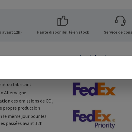
 avant 12h)
Haute disponibilité en stock
Service de cons
ges
Modes de livraison
 conseil individuel
ponibilité en stock
nt du fabricant
en Allemagne
tion des émissions de CO₂
e propre production
n le même jour pour les
s passées avant 12h