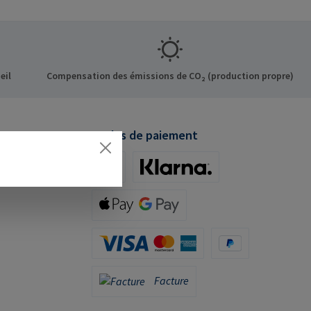
eil
Compensation des émissions de CO₂ (production propre)
Modes de paiement
iDeal (via Stripe)
Klarna (via Stripe)
Apple Pay / Google Pay (via Stripe)
Carte de crédit (via Stripe)
PayPal
Facture
Facture