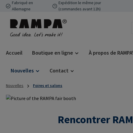
Fabriqué en
Expédition le même jour
ser au contenu principal
Passer à la recherche
Passer à la navigation principale
Allemagne
(commandes avant 12h)
Accueil
Boutique en ligne
À propos de RAMPA
Nouvelles
Contact
Nouvelles
Foires et salons
Rencontrer RAMP