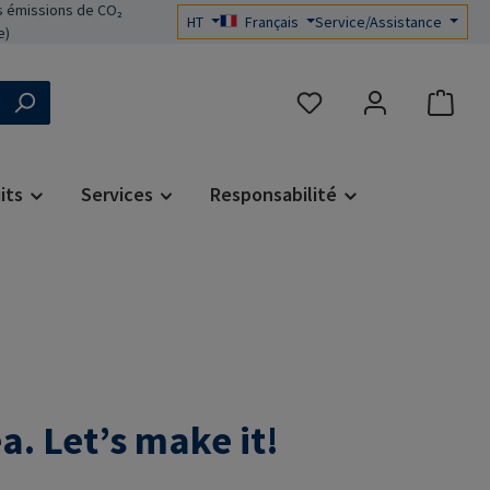
 émissions de CO₂
HT
Français
Service/Assistance
e)
Vous avez 0 articles dans 
its
Services
Responsabilité
. Let’s make it!