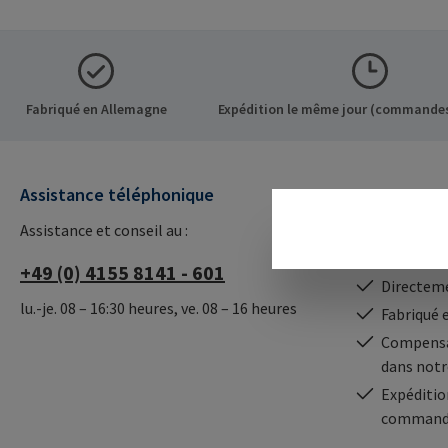
Fabriqué en Allemagne
Expédition le même jour (commandes
Assistance téléphonique
Nos avanta
Assistance et conseil au :
Service de
Haute dis
+49 (0) 4155 8141 - 601
Directeme
lu.-je. 08 – 16:30 heures, ve. 08 – 16 heures
Fabriqué 
Compensa
dans notr
Expéditio
commande