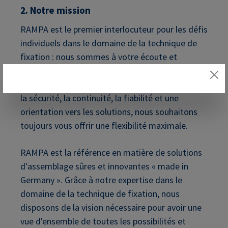
2. Notre mission
RAMPA est le premier interlocuteur pour les défis
individuels dans le domaine de la technique de
fixation : nous sommes à votre écoute et
relevons les défis afin de développer, pour vous
aussi, la solution client qui vous convient. Outre
la sécurité, la continuité, la fiabilité et une
orientation vers les solutions, nous souhaitons
toujours vous offrir une flexibilité maximale.
RAMPA est la référence en matière de solutions
d'assemblage sûres et innovantes « made in
Germany ». Grâce à notre expertise dans le
domaine de la technique de fixation, nous
disposons de la vision nécessaire pour avoir une
vue d'ensemble de toutes les possibilités et