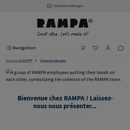
Passer au contenu principal
Fabriqué en Allemagne
Vous avez 0 arti
Navigation
À propos de RAMPA®
À propos de nous
Bienvenue chez RAMPA ! Laissez-
nous nous présenter...