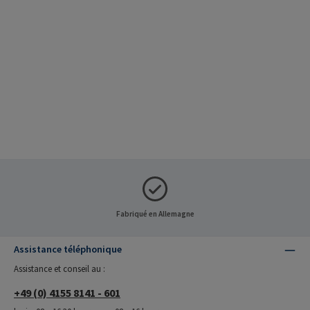
Équipe bois
Équipe distributeurs
Équipe technique
Fabriqué en Allemagne
Assistance téléphonique
Assistance et conseil au :
+49 (0) 4155 8141 - 601