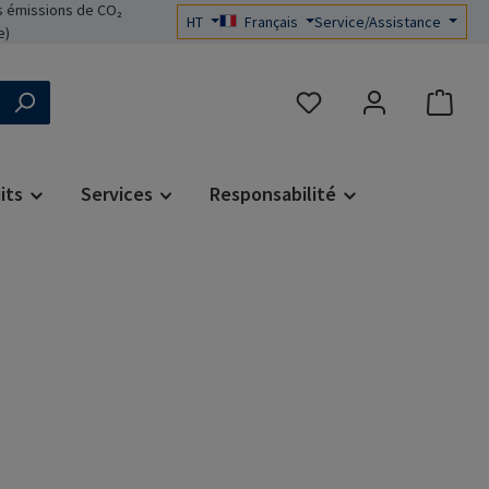
 émissions de CO₂
HT
Français
Service/Assistance
e)
Vous avez 0 articles dans 
its
Services
Responsabilité