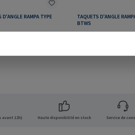
 D'ANGLE RAMPA TYPE
TAQUETS D'ANGLE RAMP
BTWS
d'angle RAMPA type BTW
Taquets d'angle RAMPA ty
pour porter des
convient pour porter des ét
Informations sur le
avec des goujons de guidage verticaux
: RAMPA GmbH & Co. KG Auf
supplémentaires.Informatio
 8 21514 Büchen Germany E-
fabricant: RAMPA GmbH & C
il@rampa.com
der Heide 8 21514 Büchen G
Mail: mail@rampa.com
 avant 12h)
Haute disponibilité en stock
Service de cons