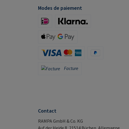
Modes de paiement
iDeal (via Stripe)
Klarna (via Stripe)
Apple Pay / Google Pay (via Stripe)
Carte de crédit (via Stripe)
PayPal
Facture
Facture
Contact
RAMPA GmbH & Co. KG
Auf der Heide 8, 21514 Büchen, Allemagne