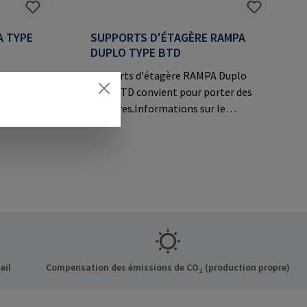
A TYPE
SUPPORTS D'ÉTAGÈRE RAMPA
DUPLO TYPE BTD
pe BTWS
Supports d'étagère RAMPA Duplo
agères et
type BTD convient pour porter des
étagères.Informations sur le
ns sur le
fabricant: RAMPA GmbH & Co. KG Auf
o. KG Auf
der Heide 8 21514 Büchen Germany E-
ermany E-
Mail: mail@rampa.com
eil
Compensation des émissions de CO₂ (production propre)