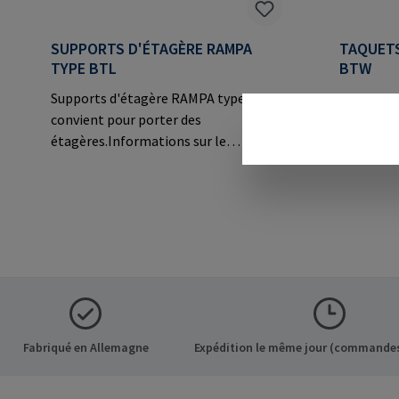
SUPPORTS D'ÉTAGÈRE RAMPA
TAQUETS
TYPE BTL
BTW
Supports d'étagère RAMPA type BTL
Taquets 
convient pour porter des
convient 
étagères.Informations sur le
étagères.
fabricant: RAMPA GmbH & Co. KG Auf
fabricant
der Heide 8 21514 Büchen Germany E-
der Heide
Mail: mail@rampa.com
Mail: ma
Fabriqué en Allemagne
Expédition le même jour (commandes