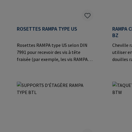
ROSETTES RAMPA TYPE US
RAMPA C
BZ
Rosettes RAMPA type US selon DIN
Cheville 
7991 pour recevoir des vis à tête
utiliser 
fraisée (par exemple, les vis RAMPA
douilles rain
type KS).Informations sur le
pour le p
fabricant: RAMPA GmbH & Co. KG Auf
éléments 
der Heide 8 21514 Büchen Germany E-
panneaux 
Mail: mail@rampa.com
tables).