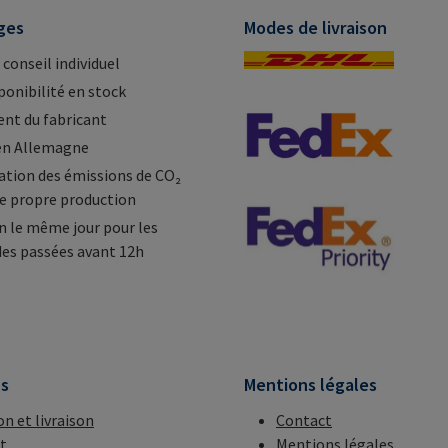
ges
Modes de livraison
 conseil individuel
ponibilité en stock
nt du fabricant
en Allemagne
tion des émissions de CO₂
e propre production
n le même jour pour les
s passées avant 12h
ns
Mentions légales
on et livraison
Contact
t
Mentions légales