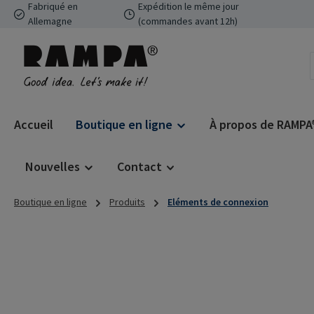
Fabriqué en
Expédition le même jour
ser au contenu principal
Passer à la recherche
Passer à la navigation principale
Allemagne
(commandes avant 12h)
Accueil
Boutique en ligne
À propos de RAMPA
Nouvelles
Contact
Boutique en ligne
Produits
Eléments de connexion