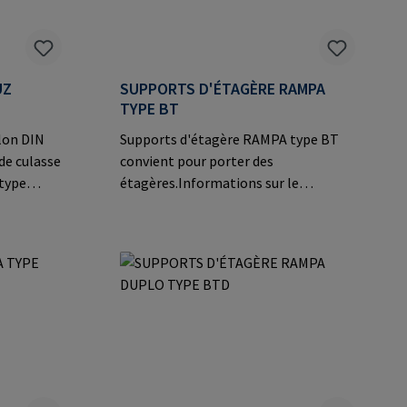
UZ
SUPPORTS D'ÉTAGÈRE RAMPA
TYPE BT
lon DIN
Supports d'étagère RAMPA type BT
 de culasse
convient pour porter des
 type
étagères.Informations sur le
icant:
fabricant: RAMPA GmbH & Co. KG Auf
er Heide
der Heide 8 21514 Büchen Germany E-
ail:
Mail: mail@rampa.com