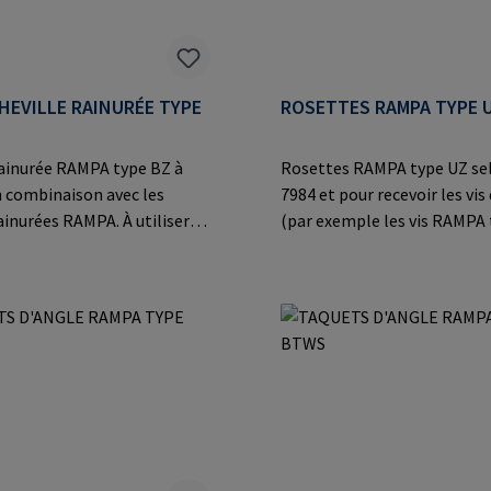
HEVILLE RAINURÉE TYPE
ROSETTES RAMPA TYPE 
rainurée RAMPA type BZ à
Rosettes RAMPA type UZ se
en combinaison avec les
7984 et pour recevoir les vis
urées RAMPA. À utiliser
(par exemple les vis RAMPA
ositionnement exact de deux
KC).Informations sur le fabr
opposés (par exemple, des
RAMPA GmbH & Co. KG Auf d
supplémentaires pour les
8 21514 Büchen Germany E-M
mail@rampa.com