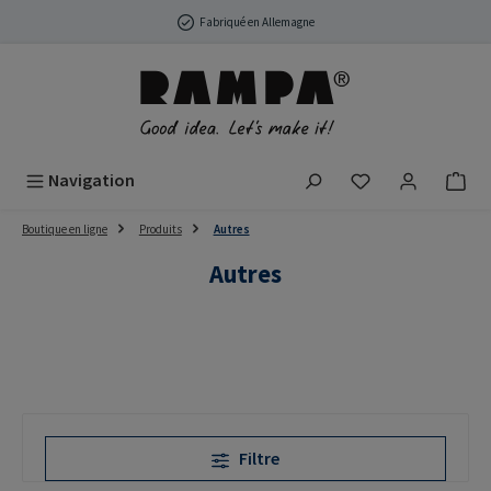
Passer au contenu principal
Fabriqué en Allemagne
Vous avez 0 arti
Navigation
Boutique en ligne
Produits
Autres
Autres
Filtre