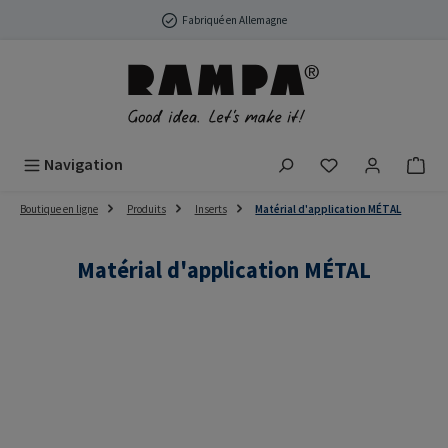
Passer au contenu principal
Fabriqué en Allemagne
Vous avez 0 arti
Navigation
Boutique en ligne
Produits
Inserts
Matérial d'application MÉTAL
Matérial d'application MÉTAL