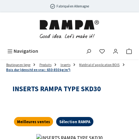
Passer au contenu principal
Fabriqué en Allemagne
Navigation
Boutique en ligne
Produits
Inserts
Matérial d'application BOIS
Bois dur (densité en vrac : 650-850 kg/m³)
INSERTS RAMPA TYPE SKD30
Meilleures ventes
Sélection RAMPA
Ignorer la galerie d'images