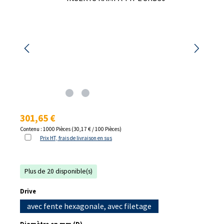
Prix régulier :
301,65 €
Contenu :
1000 Pièces
(30,17 € / 100 Pièces)
Prix HT, frais de livraison en sus
Plus de 20 disponible(s)
Sélectionnez
Drive
avec fente hexagonale, avec filetage
Sélectionnez
Diamètre en mm (D)