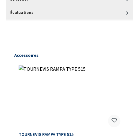
Évaluations
Ignorer la galerie de produits
Accessoires
TOURNEVIS RAMPA TYPE 515