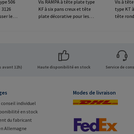
ype 506
Vis RAMPA à tête plate type
Vis à tê
N 3126
KF à six pans creux et tête
type KT à
sser les
plate décorative pour les
tête rond
x pans
connexions
les conn
visibles.Informations sur le
visibles.
 les
fabricant: RAMPA GmbH &
fabrican
Co. KG Auf der Heide 8 21514
Co. KG Au
s sur le
Büchen Germany E-Mail:
Büchen G
 GmbH &
mail@rampa.com
mail@ra
de 8 21514
 avant 12h)
Haute disponibilité en stock
Service de cons
Mail:
ges
Modes de livraison
 conseil individuel
ponibilité en stock
nt du fabricant
en Allemagne