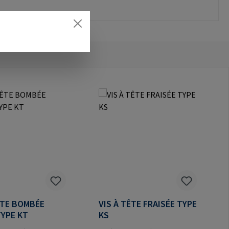
ÊTE BOMBÉE
VIS À TÊTE FRAISÉE TYPE
TYPE KT
KS