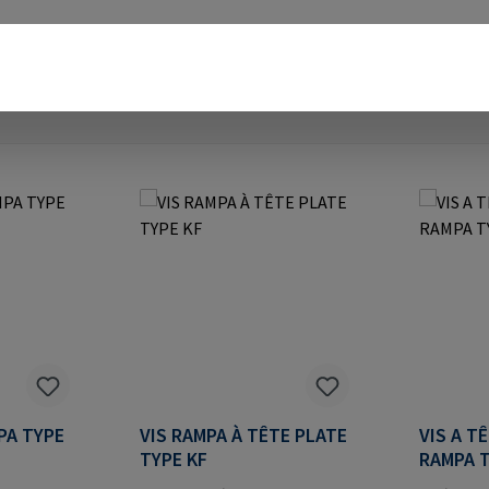
PA TYPE
VIS RAMPA À TÊTE PLATE
VIS A T
TYPE KF
RAMPA 