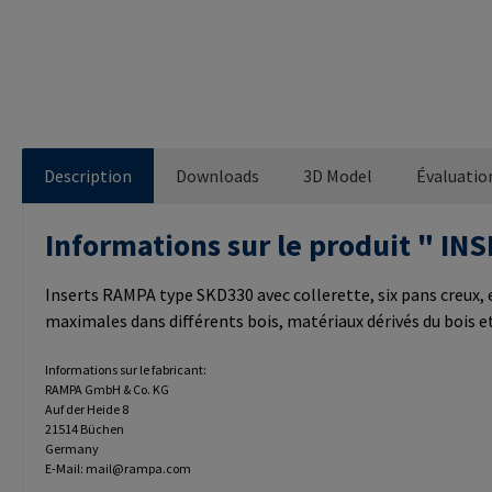
Description
Downloads
3D Model
Évaluatio
Informations sur le produit " 
Inserts RAMPA type SKD330 avec collerette, six pans creux, e
maximales dans différents bois, matériaux dérivés du bois 
Informations sur le fabricant:
RAMPA GmbH & Co. KG
Auf der Heide 8
21514 Büchen
Germany
E-Mail: mail@rampa.com