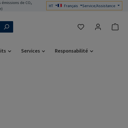
 émissions de CO₂
HT
Français
Service/Assistance
e)
Vous avez 0 articles dans 
its
Services
Responsabilité