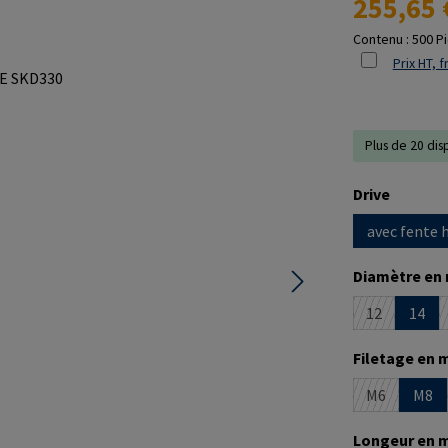
255,65 
Contenu :
500 P
Prix HT, f
Plus de 20 dis
Sélectionne
Drive
avec fente 
Sélectionne
Diamètre en
12
14
(Cette optio
Sélectionne
Filetage en 
M6
M8
(Cette optio
Sélectionne
Longeur en 