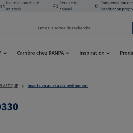
Haute disponibilité
Service de
Compensation des
en stock
conseil
(production propr
®
Carrière chez RAMPA
Inspiration
Produ
 PLASTIQUE
Inserts en acier avec revêtement
D330
Prix régulier :