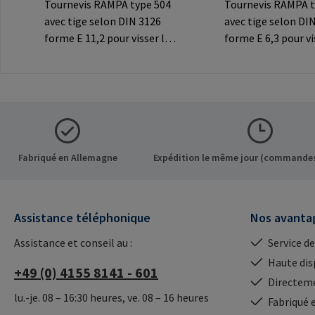
Tournevis RAMPA type 504
Tournevis RAMPA t
avec tige selon DIN 3126
avec tige selon DI
forme E 11,2 pour visser les
forme E 6,3 pour vi
inserts RAMPA à six pans
inserts RAMPA à si
creux. A utiliser
creux. A utiliser
exclusivement pour les
exclusivement pour
inserts originaux
inserts originaux
RAMPA.Informations sur le
RAMPA.Information
fabricant: RAMPA GmbH &
fabricant: RAMPA
Co. KG Auf der Heide 8 21514
Co. KG Auf der Hei
Fabriqué en Allemagne
Expédition le même jour (commandes
Büchen Germany E-Mail:
Büchen Germany E-
mail@rampa.com
mail@rampa.com
Assistance téléphonique
Nos avanta
Assistance et conseil au :
Service de
Haute dis
+49 (0) 4155 8141 - 601
Directeme
lu.-je. 08 – 16:30 heures, ve. 08 – 16 heures
Fabriqué 