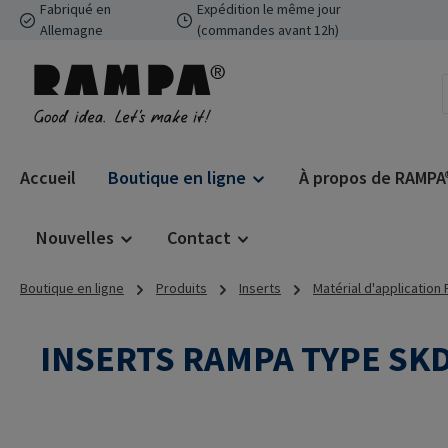
Fabriqué en
Expédition le même jour
ser au contenu principal
Passer à la recherche
Passer à la navigation principale
Allemagne
(commandes avant 12h)
Accueil
Boutique en ligne
À propos de RAMPA
Nouvelles
Contact
Boutique en ligne
Produits
Inserts
Matérial d'application
INSERTS RAMPA TYPE SK