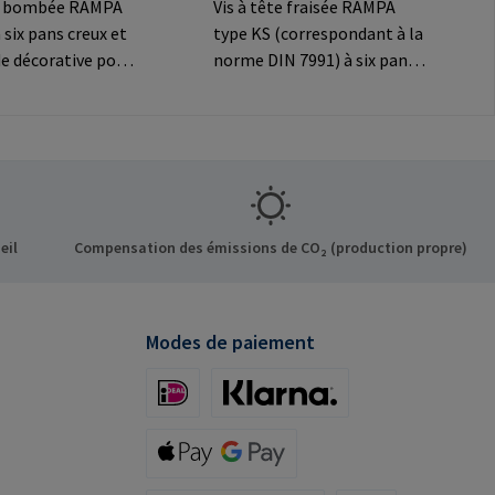
te bombée RAMPA
Vis à tête fraisée RAMPA
 six pans creux et
type KS (correspondant à la
e décorative pour
norme DIN 7991) à six pans
exions
creux et tête fraisée
Informations sur le
décorative pour les
t: RAMPA GmbH &
connexions
f der Heide 8 21514
visibles.Informations sur le
ermany E-Mail:
fabricant: RAMPA GmbH &
mpa.com
Co. KG Auf der Heide 8 21514
Büchen Germany E-Mail:
eil
Compensation des émissions de CO₂ (production propre)
mail@rampa.com
Modes de paiement
iDeal (via Stripe)
Klarna (via Stripe)
Apple Pay / Google Pay (via Stripe)