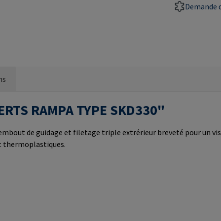
Demande d
ns
INSERTS RAMPA TYPE SKD330"
mbout de guidage et filetage triple extrérieur breveté pour un viss
et thermoplastiques.