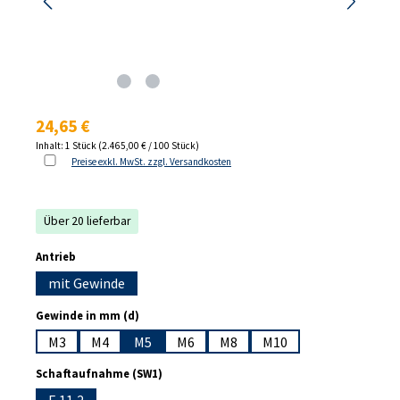
Regulärer Preis:
24,65 €
Inhalt:
1 Stück
(2.465,00 € / 100 Stück)
Preise exkl. MwSt. zzgl. Versandkosten
Über 20 lieferbar
auswählen
Antrieb
mit Gewinde
auswählen
Gewinde in mm (d)
M3
M4
M5
M6
M8
M10
auswählen
Schaftaufnahme (SW1)