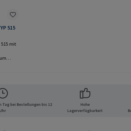
YP 515
 515 mit
zum
MPA-
Original-
lerinfor
 Tag bei Bestellungen bis 12
Hohe
 GmbH &
Uhr
Lagerverfügbarkeit
B
de 8 21514
d E-Mail: