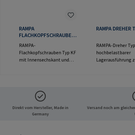
RAMPA
RAMPA DREHER T
FLACHKOPFSCHRAUBEN
TYP KF
RAMPA-
RAMPA-Dreher Typ
Flachkopfschrauben Typ KF
hochbelastbarer
mit Innensechskant und
Lagerausführung 
dekorativem Flachkopf für
Eindrehen von RA
sichtbare
Muffen über das
Verbindungen.Herstellerinf
Innengewinde.
ormationen: RAMPA GmbH
Ausschließlich für 
& Co. KG Auf der Heide 8
RAMPA-Muffen zu
21514 Büchen Deutschland
verwenden.Herstel
Direkt vom Hersteller, Made in
Versand noch am gleichen
E-Mail: mail@rampa.com
mationen: RAMPA
Germany
Co. KG Auf der Hei
Büchen Deutschlan
mail@rampa.com