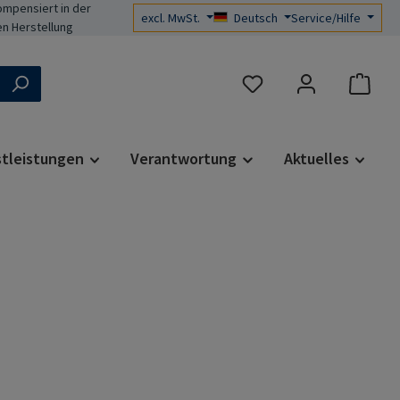
mpensiert in der
excl. MwSt.
Deutsch
Service/Hilfe
n Herstellung
Du hast 0 Produkte auf d
stleistungen
Verantwortung
Aktuelles
s: