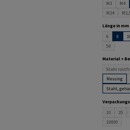
M3
M4
(Diese Optio
(Die
M24
M2,
(Diese Optio
(D
Länge in mm 
6
8
1
(Diese Option
50
(Diese Option
Material + B
Stahl rostfr
(D
Messing
Stahl, gehä
Verpackungs
10
25
(Diese Option
(Dies
10000
(Diese Opti