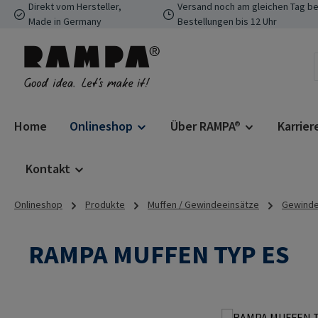
Direkt vom Hersteller,
Versand noch am gleichen Tag be
 Hauptinhalt springen
Zur Suche springen
Zur Hauptnavigation springen
Made in Germany
Bestellungen bis 12 Uhr
Home
Onlineshop
Über RAMPA®
Karrier
Kontakt
Onlineshop
Produkte
Muffen / Gewindeeinsätze
Gewindee
RAMPA MUFFEN TYP ES
Bildergalerie überspringen