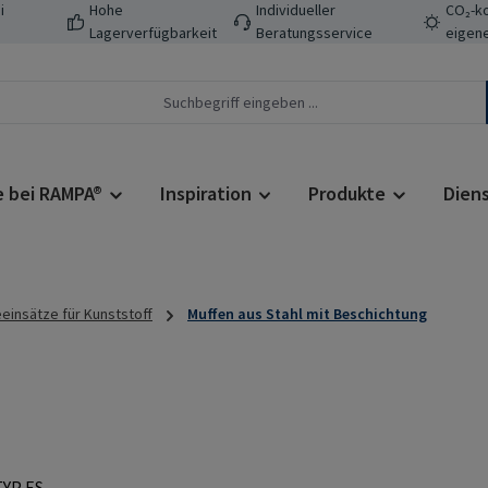
i
Hohe
Individueller
CO₂-ko
Lagerverfügbarkeit
Beratungsservice
eigene
e bei RAMPA®
Inspiration
Produkte
Dien
insätze für Kunststoff
Muffen aus Stahl mit Beschichtung
Regulärer Prei