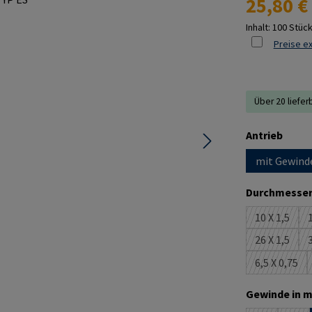
25,80 €
Inhalt:
100 Stüc
Preise ex
Über 20 liefer
ausw
Antrieb
mit Gewind
Durchmesser
10 X 1,5
1
(Diese Opt
26 X 1,5
3
(Diese Opt
6,5 X 0,75
(Diese Op
Gewinde in m