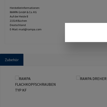
Herstellerinformationen:
RAMPA GmbH & Co. KG
Auf der Heide 8
21514 Büchen
Deutschland
E-Mail: mail@rampa.com
Zubehör
Produktgalerie überspringen