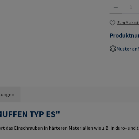
Produkt Anzahl:
Zum Merkzett
Produktn
Muster an
tungen
MUFFEN TYP ES"
rt das Einschrauben in härteren Materialien wie z.B. in duro- un