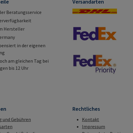
eile
Versandarten
ller Beratungsservice
erverfügbarkeit
m Hersteller
Germany
nsiert in der eigenen
ung
och am gleichen Tag bei
gen bis 12 Uhr
nen
Rechtliches
g und Gebühren
Kontakt
sarten
Impressum