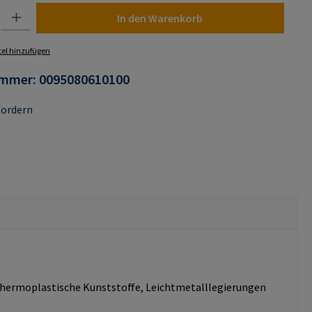
 Gib den gewünschten Wert ein oder benutze die Schaltflächen um die Anza
In den Warenkorb
el hinzufügen
ummer:
0095080610100
fordern
d thermoplastische Kunststoffe, Leichtmetalllegierungen