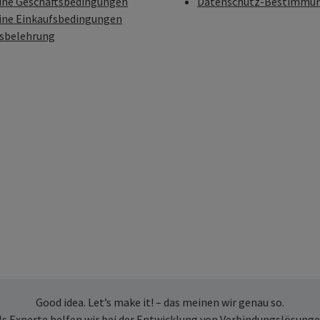
ine Geschäftsbedingungen
Datenschutz-Bestimmu
ine Einkaufsbedingungen
fsbelehrung
Good idea. Let’s make it! – das meinen wir genau so.
ls Experte helfen wir bei der Entwicklung von Verbindungslösunge