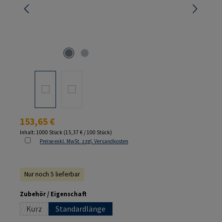
Regulärer Preis:
153,65 €
Inhalt:
1000 Stück
(15,37 € / 100 Stück)
Preise exkl. MwSt. zzgl. Versandkosten
Nur noch 5 lieferbar
auswählen
Zubehör / Eigenschaft
Kurz
Standardlänge
(Diese Option ist zurzeit nicht verfügbar.)