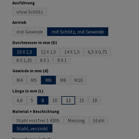
auswählen
Ausführung
ohne Schlitz
(Diese Option ist zurzeit nicht verfügbar.)
auswählen
Antrieb
mit Gewinde
mit Schlitz, mit Gewinde
(Diese Option ist zurzeit nicht verfügbar.)
auswählen
Durchmesser in mm (D)
10 X 1,5
12 X 1,5
14 X 1,5
6,5 X 0,75
(Diese Option ist zurzeit nicht verfügbar.)
(Diese Option ist zurzeit nicht verfüg
(Diese Option ist zurze
8 X 1,25
8 X 1
9 X 1
(Diese Option ist zurzeit nicht verfügbar.)
(Diese Option ist zurzeit nicht verfügbar.)
(Diese Option ist zurzeit nicht verfügbar.)
auswählen
Gewinde in mm (d)
M4
M5
M6
M8
M10
(Diese Option ist zurzeit nicht verfügbar.)
(Diese Option ist zurzeit nicht verfügbar.)
(Diese Option ist zurzeit nicht verfügbar.)
(Diese Option ist zurzeit nicht ve
auswählen
Länge in mm (L)
4,8
5
8
10
12
15
18
(Diese Option ist zurzeit nicht verfügbar.)
(Diese Option ist zurzeit nicht verfügbar.)
(Diese Option ist zurzeit nicht verfügbar.)
(Diese Option ist zurzeit nicht 
(Diese Option ist zurzeit
auswählen
Material + Beschichtung
Stahl rostfrei 1.4305
Messing
Stahl
(Diese Option ist zurzeit nicht verfügbar.)
(Diese Option ist zurzeit nicht ver
(Diese Option ist zurz
Stahl, verzinkt