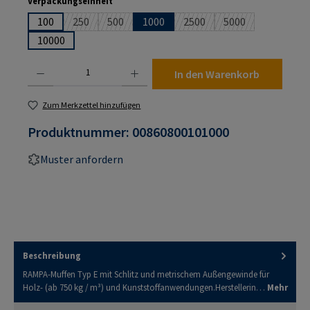
auswählen
Verpackungseinheit
100
250
500
1000
2500
5000
(Diese Option ist zurzeit nicht verfügbar.)
(Diese Option ist zurzeit nicht verfügbar.)
(Diese Option ist zurzeit nic
(Diese Option ist z
10000
Produkt Anzahl: Gib den gewünschten Wert ein oder benutze die Schaltflächen um die An
In den Warenkorb
Zum Merkzettel hinzufügen
Produktnummer:
00860800101000
Muster anfordern
Beschreibung
RAMPA-Muffen Typ E mit Schlitz und metrischem Außengewinde für
Holz- (ab 750 kg / m³) und Kunststoffanwendungen.Herstellerin…
Mehr