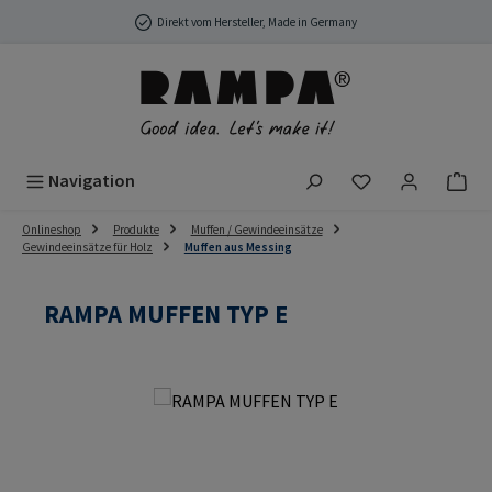
Zum Hauptinhalt springen
Direkt vom Hersteller, Made in Germany
Du hast 0 Produ
Navigation
Onlineshop
Produkte
Muffen / Gewindeeinsätze
Gewindeeinsätze für Holz
Muffen aus Messing
RAMPA MUFFEN TYP E
Bildergalerie überspringen