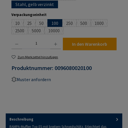
Stahl, gelb verzinkt
auswählen
Verpackungseinheit
10
25
50
100
250
500
1000
(Diese Option ist zurzeit nicht verfügbar.)
(Diese Option ist zurzeit nicht verfügbar.)
(Diese Option ist zurzeit nicht verfügbar.)
(Diese Option ist zurzeit nicht verf
(Diese Option ist zurzeit n
(Diese Option ist
2500
5000
10000
(Diese Option ist zurzeit nicht verfügbar.)
(Diese Option ist zurzeit nicht verfügbar.)
(Diese Option ist zurzeit nicht verfügbar.)
Produkt Anzahl: Gib den gewünschten Wert ein oder benutze die Schaltflächen um die An
In den Warenkorb
Zum Merkzettel hinzufügen
Produktnummer:
0096080020100
Muster anfordern
Beschreibung
RAMPA-Muffen Typ ES mit breitem Schneidschlitz. Erleichtert das