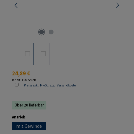
Regulärer Preis:
24,89 €
Inhalt:
100 Stück
Preise exkl. MwSt. zzgl. Versandkosten
Über 20 lieferbar
auswählen
Antrieb
mit Gewinde