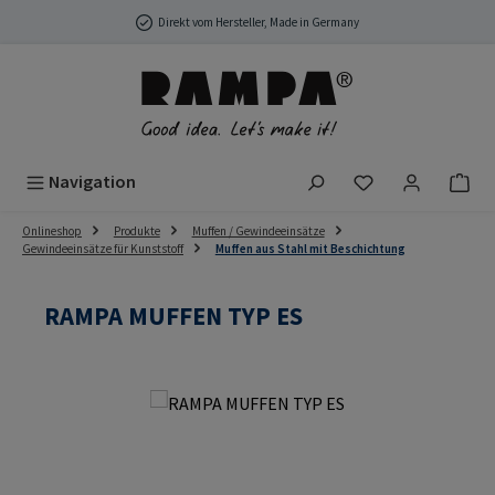
Zum Hauptinhalt springen
Direkt vom Hersteller, Made in Germany
Du hast 0 Produ
Navigation
Onlineshop
Produkte
Muffen / Gewindeeinsätze
Gewindeeinsätze für Kunststoff
Muffen aus Stahl mit Beschichtung
RAMPA MUFFEN TYP ES
Bildergalerie überspringen