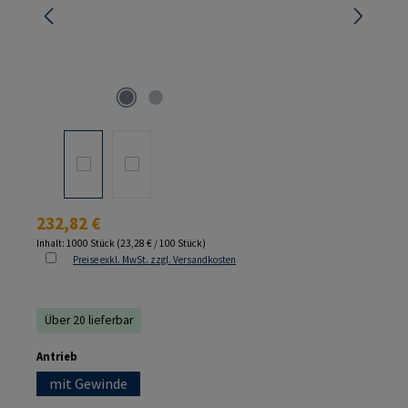
Regulärer Preis:
232,82 €
Inhalt:
1000 Stück
(23,28 € / 100 Stück)
Preise exkl. MwSt. zzgl. Versandkosten
Über 20 lieferbar
auswählen
Antrieb
mit Gewinde