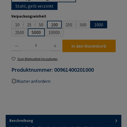
Stahl, gelb verzinkt
auswählen
Verpackungseinheit
10
25
50
100
250
500
1000
(Diese Option ist zurzeit nicht verfügbar.)
(Diese Option ist zurzeit nicht verfügbar.)
(Diese Option ist zurzeit nicht verfügbar.)
(Diese Option ist zurzeit nicht verf
(Diese Option ist zurzeit n
2500
5000
10000
(Diese Option ist zurzeit nicht verfügbar.)
(Diese Option ist zurzeit nicht verfügbar.)
Produkt Anzahl: Gib den gewünschten Wert ein oder benutze die Schaltflächen um die An
In den Warenkorb
Zum Merkzettel hinzufügen
Produktnummer:
00961400201000
Muster anfordern
Beschreibung