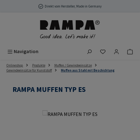
Zum Hauptinhalt springen
Direkt vom Hersteller, Made in Germany
Du hast 0 Produ
Navigation
Onlineshop
Produkte
Muffen / Gewindeeinsätze
Gewindeeinsätze für Kunststoff
Muffen aus Stahl mit Beschichtung
RAMPA MUFFEN TYP ES
Bildergalerie überspringen