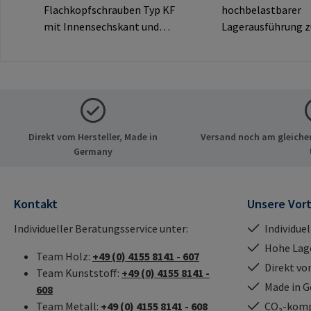
Flachkopfschrauben Typ KF
hochbelastbarer
mit Innensechskant und
Lagerausführung 
dekorativem Flachkopf für
Eindrehen von RA
sichtbare
Muffen über das
Verbindungen.Herstellerinf
Innengewinde.
ormationen: RAMPA GmbH
Ausschließlich für 
& Co. KG Auf der Heide 8
RAMPA-Muffen zu
21514 Büchen Deutschland
verwenden.Herstel
Direkt vom Hersteller, Made in
Versand noch am gleichen
E-Mail: mail@rampa.com
mationen: RAMPA
Germany
Co. KG Auf der Hei
Büchen Deutschlan
mail@rampa.com
Kontakt
Unsere Vort
Individueller Beratungsservice unter:
Individue
Hohe Lag
Team Holz:
+49 (0) 4155 8141 - 607
Direkt vo
Team Kunststoff:
+49 (0) 4155 8141 -
Made in 
608
Team Metall:
+49 (0) 4155 8141 - 608
CO₂-kompe