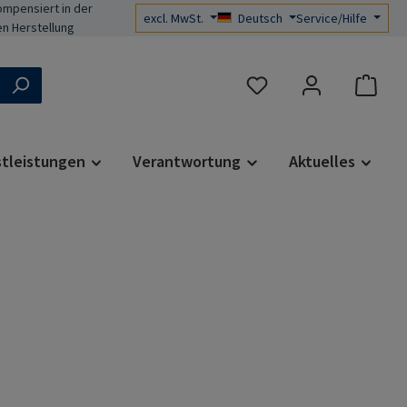
mpensiert in der
excl. MwSt.
Deutsch
Service/Hilfe
n Herstellung
Du hast 0 Produkte auf d
stleistungen
Verantwortung
Aktuelles
s: