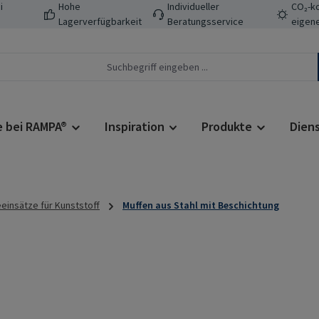
i
Hohe
Individueller
CO₂-ko
Lagerverfügbarkeit
Beratungsservice
eigene
e bei RAMPA®
Inspiration
Produkte
Dien
insätze für Kunststoff
Muffen aus Stahl mit Beschichtung
Regulärer Prei