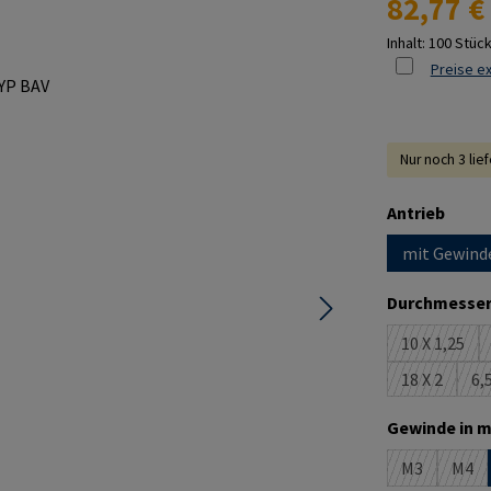
82,77 €
Inhalt:
100 Stüc
Preise ex
Nur noch 3 lie
ausw
Antrieb
mit Gewind
Durchmesser
10 X 1,25
(Diese Op
18 X 2
6,5
(Diese Opti
Gewinde in m
M3
M4
(Diese Optio
(Die