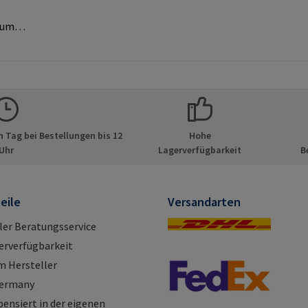
zum
MPA-
Original-
lerinfor
 Tag bei Bestellungen bis 12
Hohe
 GmbH &
Uhr
Lagerverfügbarkeit
B
de 8 21514
d E-Mail:
eile
Versandarten
ller Beratungsservice
erverfügbarkeit
m Hersteller
Germany
nsiert in der eigenen