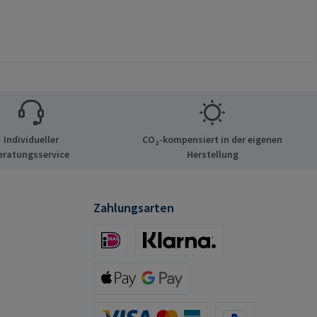
Individueller
CO₂-kompensiert in der eigenen
eratungsservice
Herstellung
Zahlungsarten
iDeal (via Stripe)
Klarna (via Stripe)
Apple Pay / Google Pay (via Stripe)