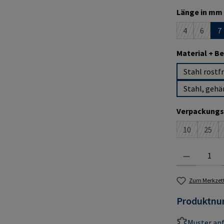
Länge in mm 
4
6
7
(Diese Option
(Diese O
Material + B
Stahl rostfr
Stahl, gehä
Verpackungs
10
25
(Diese Option
(Dies
Produkt Anzahl:
Zum Merkzett
Produktn
Muster an