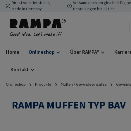
Direkt vom Hersteller,
Versand noch am gleichen Tag be
 Hauptinhalt springen
Zur Suche springen
Zur Hauptnavigation springen
Made in Germany
Bestellungen bis 12 Uhr
Home
Onlineshop
Über RAMPA®
Karrier
Kontakt
Onlineshop
Produkte
Muffen / Gewindeeinsätze
Gewindee
RAMPA MUFFEN TYP BAV