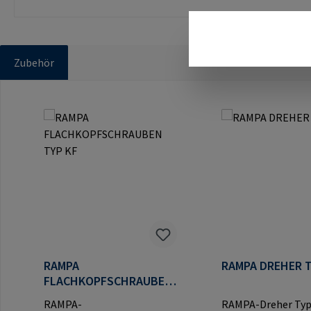
Zubehör
Produktgalerie überspringen
RAMPA
RAMPA DREHER T
FLACHKOPFSCHRAUBEN
TYP KF
RAMPA-
RAMPA-Dreher Typ