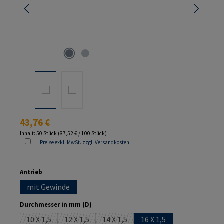
Regulärer Preis:
43,76 €
Inhalt:
50 Stück
(87,52 € / 100 Stück)
Preise exkl. MwSt. zzgl. Versandkosten
auswählen
Antrieb
mit Gewinde
auswählen
Durchmesser in mm (D)
10 X 1,5
12 X 1,5
14 X 1,5
16 X 1,5
(Diese Option ist zurzeit nicht verfügbar.)
(Diese Option ist zurzeit nicht verfügbar.)
(Diese Option ist zurzeit nicht verfüg