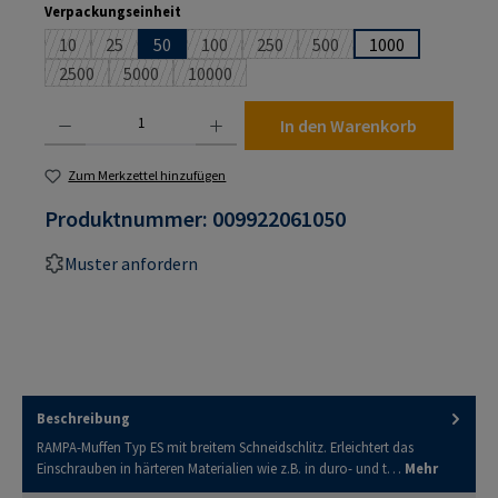
auswählen
Verpackungseinheit
10
25
50
100
250
500
1000
(Diese Option ist zurzeit nicht verfügbar.)
(Diese Option ist zurzeit nicht verfügbar.)
(Diese Option ist zurzeit nicht verfügbar.)
(Diese Option ist zurzeit nicht verf
(Diese Option ist zurzeit n
2500
5000
10000
(Diese Option ist zurzeit nicht verfügbar.)
(Diese Option ist zurzeit nicht verfügbar.)
(Diese Option ist zurzeit nicht verfügbar.)
Produkt Anzahl: Gib den gewünschten Wert ein oder benutze die Schaltflächen um die An
In den Warenkorb
Zum Merkzettel hinzufügen
Produktnummer:
009922061050
Muster anfordern
Beschreibung
RAMPA-Muffen Typ ES mit breitem Schneidschlitz. Erleichtert das
Einschrauben in härteren Materialien wie z.B. in duro- und t…
Mehr