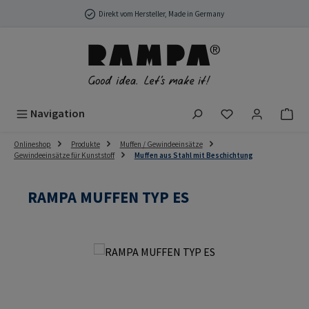
Zum Hauptinhalt springen
Direkt vom Hersteller, Made in Germany
Du hast 0 Produ
Navigation
Onlineshop
Produkte
Muffen / Gewindeeinsätze
Gewindeeinsätze für Kunststoff
Muffen aus Stahl mit Beschichtung
RAMPA MUFFEN TYP ES
Bildergalerie überspringen