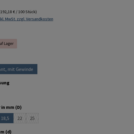
(192,18 € / 100 Stück)
kl. MwSt. zzgl. Versandkosten
auf Lager
ählen
nt, mit Gewinde
(Diese Option ist zurzeit nicht verfügbar.)
auswählen
sung
ion ist zurzeit nicht verfügbar.)
auswählen
 in mm (D)
18,5
22
25
 ist zurzeit nicht verfügbar.)
e Option ist zurzeit nicht verfügbar.)
(Diese Option ist zurzeit nicht verfügbar.)
(Diese Option ist zurzeit nicht verfügbar.)
(Diese Option ist zurzeit nicht verfügbar.)
auswählen
m (d)