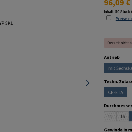
96,09 €
Inhalt:
50 Stück
Preise ex
Derzeit nicht 
ausw
Antrieb
mit Sechska
Techn. Zulas
CE-ETA
(Diese Opt
Durchmesser
12
16
(Diese Option
(Dies
Gewinde in m