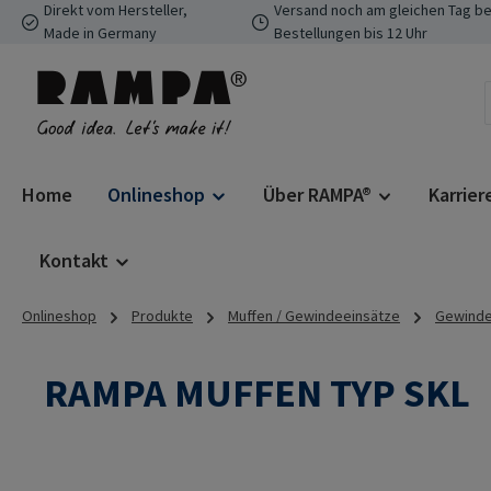
Direkt vom Hersteller,
Versand noch am gleichen Tag be
 Hauptinhalt springen
Zur Suche springen
Zur Hauptnavigation springen
Made in Germany
Bestellungen bis 12 Uhr
Home
Onlineshop
Über RAMPA®
Karrier
Kontakt
Onlineshop
Produkte
Muffen / Gewindeeinsätze
Gewindee
RAMPA MUFFEN TYP SKL