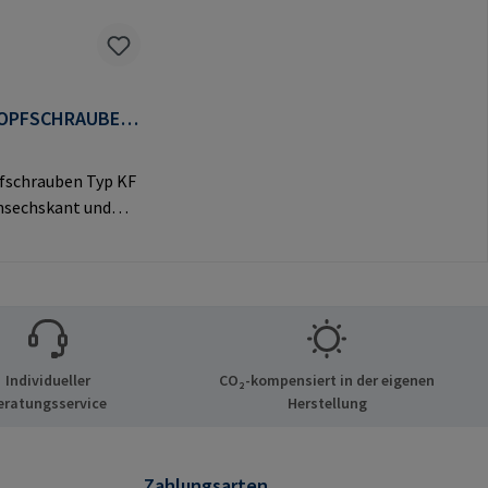
OPFSCHRAUBEN
fschrauben Typ KF
nsechskant und
vem Flachkopf für
e
ngen.Herstellerinf
nen: RAMPA GmbH
Auf der Heide 8
chen Deutschland
Individueller
CO₂-kompensiert in der eigenen
mail@rampa.com
eratungsservice
Herstellung
Zahlungsarten