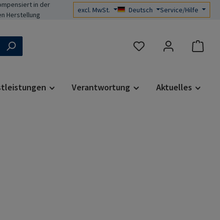
mpensiert in der
excl. MwSt.
Deutsch
Service/Hilfe
n Herstellung
Du hast 0 Produkte auf d
stleistungen
Verantwortung
Aktuelles
s: