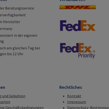
ller Beratungsservice
erverfügbarkeit
m Hersteller
Germany
nsiert in der eigenen
ung
och am gleichen Tag bei
gen bis 12 Uhr
nen
Rechtliches
g und Gebühren
Kontakt
sarten
Impressum
ine Geschäftsbedingungen
Datenschutz-Bestimmu