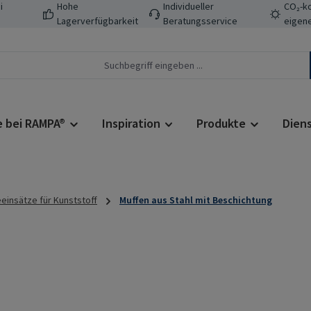
i
Hohe
Individueller
CO₂-ko
Lagerverfügbarkeit
Beratungsservice
eigene
e bei RAMPA®
Inspiration
Produkte
Dien
insätze für Kunststoff
Muffen aus Stahl mit Beschichtung
Regulärer Prei