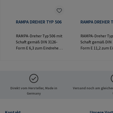
RAMPA DREHER TYP 506
RAMPA DREHER T
RAMPA-Dreher Typ 506 mit
RAMPA-Dreher Typ
Schaft gemäß DIN 3126-
Schaft gemäß DIN 
Form E 6,3 zum Eindrehen
Form E 11,2 zum E
von RAMPA-Muffen mit
von RAMPA-Muffen
Innensechskant.
Innensechskant.
Ausschließlich für Original-
Ausschließlich für 
RAMPA-Muffen zu
RAMPA-Muffen zu
verwenden.Herstellerinfor
verwenden.Herstel
mationen: RAMPA GmbH &
mationen: RAMPA
Direkt vom Hersteller, Made in
Versand noch am gleichen
Co. KG Auf der Heide 8 21514
Co. KG Auf der Hei
Germany
Büchen Deutschland E-Mail:
Büchen Deutschlan
mail@rampa.com
mail@rampa.com
Kontakt
Unsere Vort