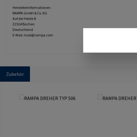
Herstellerinformationen:
RAMPA GmbH & Co. KG
Auf der Heide 8
21514 Büchen
Deutschland
E-Mail: mail@rampa.com
Zubehör
Produktgalerie überspringen