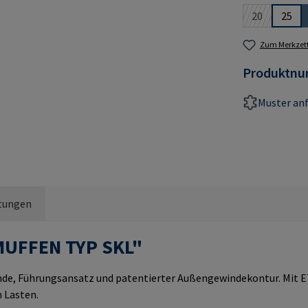
20
25
(Diese Option
Zum Merkzett
Produktn
Muster an
tungen
MUFFEN TYP SKL"
e, Führungsansatz und patentierter Außengewindekontur. Mit ET
 Lasten.