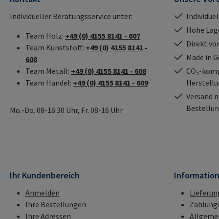
Individueller Beratungsservice unter:
Individue
Hohe Lag
Team Holz:
+49 (0) 4155 8141 - 607
Direkt vo
Team Kunststoff:
+49 (0) 4155 8141 -
Made in 
608
Team Metall:
+49 (0) 4155 8141 - 608
CO₂-kompe
Team Handel:
+49 (0) 4155 8141 - 609
Herstell
Versand n
Bestellun
Mo.-Do. 08-16:30 Uhr, Fr. 08-16 Uhr
Ihr Kundenbereich
Informatio
Anmelden
Lieferun
Ihre Bestellungen
Zahlung
Ihre Adressen
Allgeme