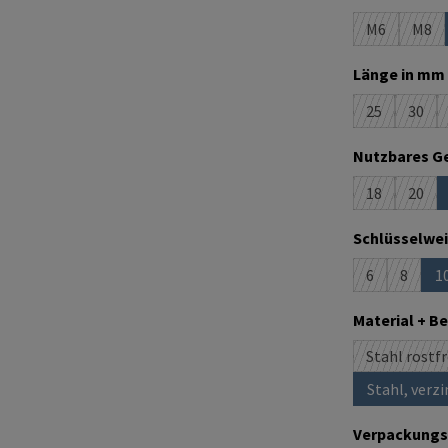
M6
M8
(Diese Optio
(Die
Länge in mm 
25
30
(Diese Option
(Dies
Nutzbares Ge
18
20
(Diese Option
(Dies
Schlüsselwei
6
8
1
(Diese Option
(Diese O
(
Material + B
Stahl rostfr
Stahl, verzi
(Di
Verpackungs