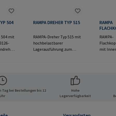
YP 504
RAMPA DREHER TYP 515
RAMPA
FLACHK
TYP KF
 504 mit
RAMPA-Dreher Typ 515 mit
RAMPA-
3126-
hochbelastbarer
Flachkop
indrehen
Lagerausführung zum
mit Inne
 mit
Eindrehen von RAMPA-
dekorati
Muffen über das
sichtbar
Original-
Innengewinde.
Verbindu
Ausschließlich für Original-
ormatio
lerinfor
RAMPA-Muffen zu
& Co. KG 
 GmbH &
verwenden.Herstellerinfor
21514 Bü
 Tag bei Bestellungen bis 12
Hohe
de 8 21514
mationen: RAMPA GmbH &
E-Mail: 
Uhr
Lagerverfügbarkeit
B
d E-Mail:
Co. KG Auf der Heide 8 21514
Büchen Deutschland E-Mail:
mail@rampa.com
eile
Versandarten