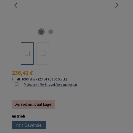
Regulärer Preis:
236,41 €
Inhalt:
1000 Stück
(23,64 € / 100 Stück)
Preise exkl. MwSt. zzgl. Versandkosten
Derzeit nicht auf Lager
auswählen
Antrieb
mit Gewinde
(Diese Option ist zurzeit nicht verfügbar.)