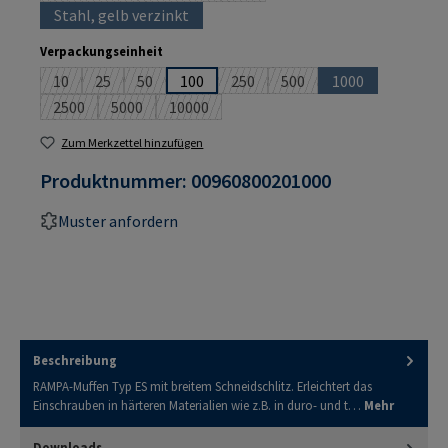
Stahl, gelb verzinkt
(Diese Option ist zurzeit nicht verfügbar.)
auswählen
Verpackungseinheit
10
25
50
100
250
500
1000
(Diese Option ist zurzeit nicht verfügbar.)
(Diese Option ist zurzeit nicht verfügbar.)
(Diese Option ist zurzeit nicht verfügbar.)
(Diese Option ist zurzeit nicht verf
(Diese Option ist zurzeit n
(Diese Option ist
2500
5000
10000
(Diese Option ist zurzeit nicht verfügbar.)
(Diese Option ist zurzeit nicht verfügbar.)
(Diese Option ist zurzeit nicht verfügbar.)
Zum Merkzettel hinzufügen
Produktnummer:
00960800201000
Muster anfordern
Beschreibung
RAMPA-Muffen Typ ES mit breitem Schneidschlitz. Erleichtert das
Einschrauben in härteren Materialien wie z.B. in duro- und t…
Mehr
Downloads