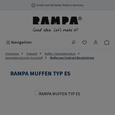
Zum Hauptinhalt springen
Direkt vom Hersteller, Made in Germany
Du hast 0 Produ
Navigation
Onlineshop
Produkte
Muffen / Gewindeeinsätze
Gewindeeinsätze für Kunststoff
Muffen aus Stahl mit Beschichtung
RAMPA MUFFEN TYP ES
Bildergalerie überspringen