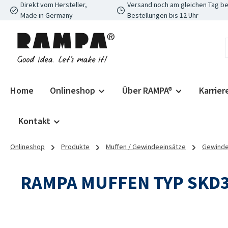
Direkt vom Hersteller,
Versand noch am gleichen Tag be
 Hauptinhalt springen
Zur Suche springen
Zur Hauptnavigation springen
Made in Germany
Bestellungen bis 12 Uhr
Home
Onlineshop
Über RAMPA®
Karrier
Kontakt
Onlineshop
Produkte
Muffen / Gewindeeinsätze
Gewinde
RAMPA MUFFEN TYP SKD