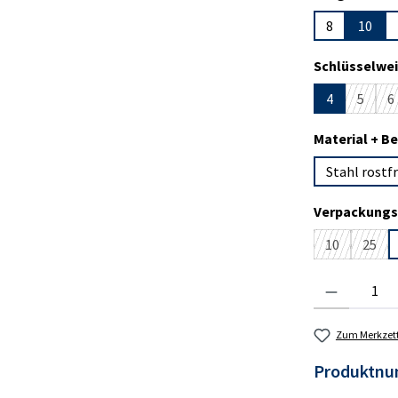
8
10
Schlüsselwei
4
5
6
(Diese 
(
Material + B
Stahl rostfr
Verpackungs
10
25
(Diese Option
(Dies
Produkt Anzahl:
Zum Merkzett
Produktn