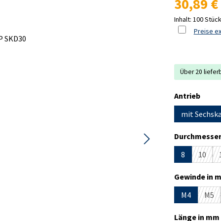
30,89 €
Inhalt:
100 Stüc
Preise ex
Über 20 liefer
ausw
Antrieb
mit Sechska
Durchmesser
8
10
(Diese
Gewinde in m
M4
M5
(Die
Länge in mm 