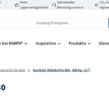
i
Hohe
Individueller
CO₂-ko
Lagerverfügbarkeit
Beratungsservice
eigene
e bei RAMPA®
Inspiration
Produkte
Dien
einsätze für Holz
Hartholz (Rohdichte 650 - 850 kg / m³)
30
Regulärer Prei