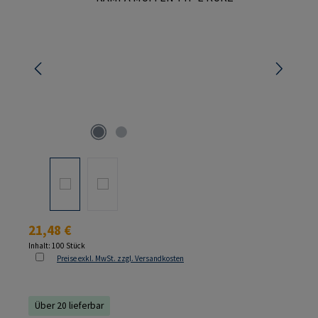
Regulärer Preis:
21,48 €
Inhalt:
100 Stück
Preise exkl. MwSt. zzgl. Versandkosten
Über 20 lieferbar