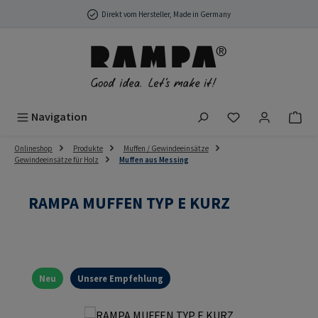
Zum Hauptinhalt springen
Direkt vom Hersteller, Made in Germany
Du hast 0 Produ
Navigation
Onlineshop
Produkte
Muffen / Gewindeeinsätze
Gewindeeinsätze für Holz
Muffen aus Messing
RAMPA MUFFEN TYP E KURZ
Neu
Unsere Empfehlung
Bildergalerie überspringen