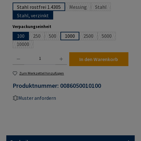
Stahl rostfrei 1.4305
Messing
Stahl
(Diese Option ist zurzeit nicht ver
(Diese Option ist zurz
Stahl, verzinkt
auswählen
Verpackungseinheit
100
250
500
1000
2500
5000
(Diese Option ist zurzeit nicht verfügbar.)
(Diese Option ist zurzeit nicht verfügbar.)
(Diese Option ist zurzeit nic
(Diese Option ist z
10000
(Diese Option ist zurzeit nicht verfügbar.)
Produkt Anzahl: Gib den gewünschten Wert ein oder benutze die Schaltflächen um die An
In den Warenkorb
Zum Merkzettel hinzufügen
Produktnummer:
0086050010100
Muster anfordern