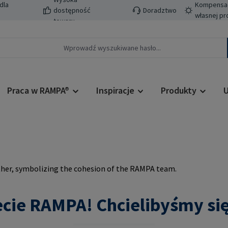
dla
Kompensacj
dostępność
Doradztwo
własnej pr
towaru
Praca w RAMPA®
Inspiracje
Produkty
U
cie RAMPA! Chcielibyśmy się 