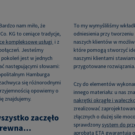
Bardzo nam miło, że
To my wymyśliliśmy wkład
o. KG to ceniące tradycje,
odniesienia przy tworzeniu
ące kompleksowe usługi
i z
naszych klientów w możliw
połączeń. Jesteśmy
które pomogą stworzyć idea
 pokoleń jest w jednych
naszymi klientami stawiam
sać następującymi słowami:
przygotowane rozwiązania
opolitalnym Hamburga
y zachwyca się różnorodnymi
Czy do elementów wykona
przyjemnością opowiemy o
innego materiału: u nas zn
ię znajdujemy.
nakrętki okrągłe i wałeczk
zrealizować zaprojektowa
wszystko zaczęło
złącznych o dużej sile mo
sprawdzony
system do prz
rewna...
aprobatą ETA
gwarantują o