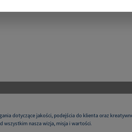
gania dotyczące jakości, podejścia do klienta oraz kreaty
d wszystkim nasza wizja, misja i wartości.