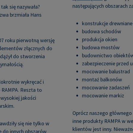
następujących obszarach z
tak się nazywała?
azwa brzmiała Hans
konstrukcje drewnian
budowa schodów
produkcja okien
7 roku pierwotną wersję
budowa mostów
elementów złącznych do
budownictwo obiektów 
 dążył do stworzenia
zabezpieczenie przed 
zymałością.
mocowanie balustrad
montaż balkonów
lokrotnie wykręcać i
mocowanie zadaszeń
ę RAMPA. Reszta to
mocowanie markiz
wysokiej jakości
rskim.
Oprócz naszego głównego a
inne produkty RAMPA w we
wdziły się nie tylko w
klientów jest inny. Nieważ
gę do innych obszarów