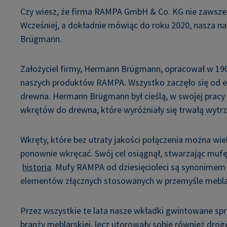
Czy wiesz, że firma RAMPA GmbH & Co. KG nie zawsze 
Wcześniej, a dokładnie mówiąc do roku 2020, nasza n
Brügmann.
Założyciel firmy, Hermann Brügmann, opracował w 190
naszych produktów RAMPA. Wszystko zaczęło się od 
drewna. Hermann Brügmann był cieślą, w swojej pracy
wkrętów do drewna, które wyróżniały się trwałą wytr
Wkręty, które bez utraty jakości połączenia można wie
ponownie wkręcać. Swój cel osiągnął, stwarzając muf
historia
. Mufy RAMPA od dziesięcioleci są synonimem 
elementów złącznych stosowanych w przemyśle mebla
Przez wszystkie te lata nasze wkładki gwintowane spra
branży meblarskiej, lecz utorowały sobie również dro