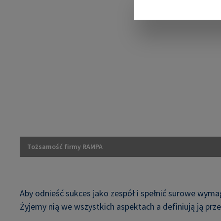
Tożsamość firmy RAMPA
Aby odnieść sukces jako zespół i spełnić surowe wyma
Żyjemy nią we wszystkich aspektach a definiują ją prze