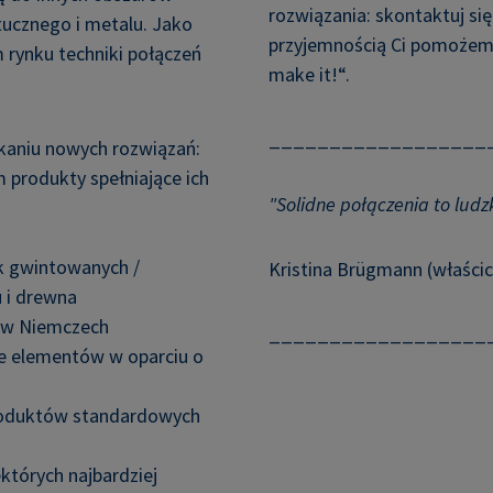
rozwiązania: skontaktuj si
tucznego i metalu. Jako
przyjemnością Ci pomożemy
 rynku techniki połączeń
make it!“.
__________________
kaniu nowych rozwiązań:
m produkty spełniające ich
"Solidne połączenia to lud
k gwintowanych /
Kristina Brügmann (właścic
u i drewna
e w Niemczech
__________________
e elementów w oparciu o
produktów standardowych
ektórych najbardziej