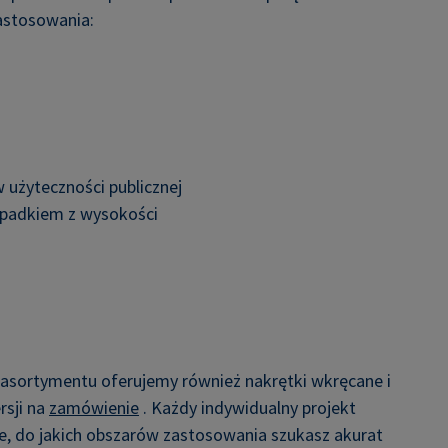
astosowania:
e
użyteczności publicznej
upadkiem z wysokości
sortymentu oferujemy również nakrętki wkręcane i
rsji na
zamówienie
. Każdy indywidualny projekt
ne, do jakich obszarów zastosowania szukasz akurat