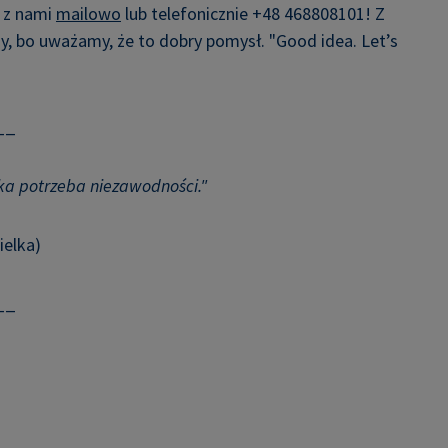
ę z nami
mailowo
lub telefonicznie +48 468808101! Z
, bo uważamy, że to dobry pomysł. "Good idea. Let’s
__
zka potrzeba niezawodności."
ielka)
__