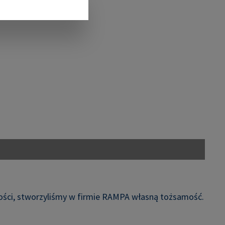
wności, stworzyliśmy w firmie RAMPA własną tożsamość.