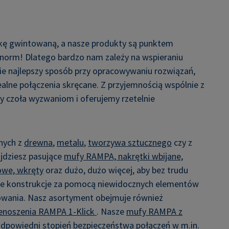
kę gwintowaną, a nasze produkty są punktem
 norm! Dlatego bardzo nam zależy na wspieraniu
ie najlepszy sposób przy opracowywaniu rozwiązań,
lne połączenia skręcane. Z przyjemnością wspólnie z
y czoła wyzwaniom i oferujemy rzetelnie
.
nych z
drewna
,
metalu
,
tworzywa sztucznego
czy z
ajdziesz pasujące
mufy RAMPA, nakrętki wbijane,
owe, wkręty
oraz dużo, dużo więcej, aby bez trudu
ne konstrukcje za pomocą niewidocznych elementów
cowania. Nasz asortyment obejmuje również
enoszenia RAMPA 1-Klick
. Nasze
mufy RAMPA z
dpowiedni stopień bezpieczeństwa połączeń w m.in.