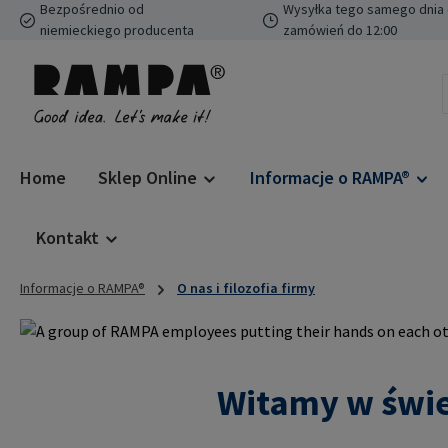
Bezpośrednio od
Wysyłka tego samego dnia 
ejdź do głównej zawartości
Przejdź do wyszukiwania
Przejdź do głównej nawigacji
niemieckiego producenta
zamówień do 12:00
Home
Sklep Online
Informacje o RAMPA®
Kontakt
Informacje o RAMPA®
O nas i filozofia firmy
Witamy w świe