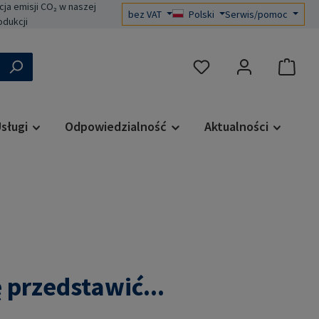
a emisji CO₂ w naszej
bez VAT
Polski
Serwis/pomoc
odukcji
Masz 0 przedmioty na liś
sługi
Odpowiedzialność
Aktualności
przedstawić...