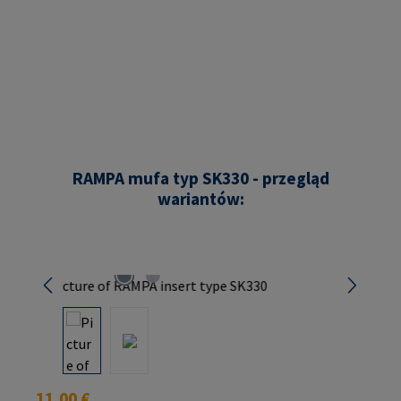
RAMPA mufa typ SK330 - przegląd
wariantów:
Pomiń galerię zdjęć
Cena regularna:
11,00 €