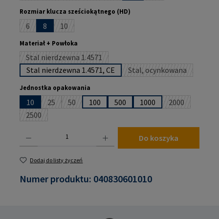
Wybierz
Rozmiar klucza sześciokątnego (HD)
6
8
10
(Ta opcja jest obecnie niedostępna.)
(Ta opcja jest obecnie niedostępna.)
Wybierz
Materiał + Powłoka
Stal nierdzewna 1.4571
(Ta opcja jest obecnie niedostępna.)
Stal nierdzewna 1.4571, CE
Stal, ocynkowana
(Ta opcja jest obecni
Wybierz
Jednostka opakowania
10
25
50
100
500
1000
2000
(Ta opcja jest obecnie niedostępna.)
(Ta opcja jest obecnie niedostępna.)
(Ta opcja jest
2500
(Ta opcja jest obecnie niedostępna.)
Ilość produktu: Wprowadź żądaną ilość lub użyj przycisków, aby zwiększyć lub zmniejsz
Do koszyka
Dodaj do listy życzeń
Numer produktu:
040830601010