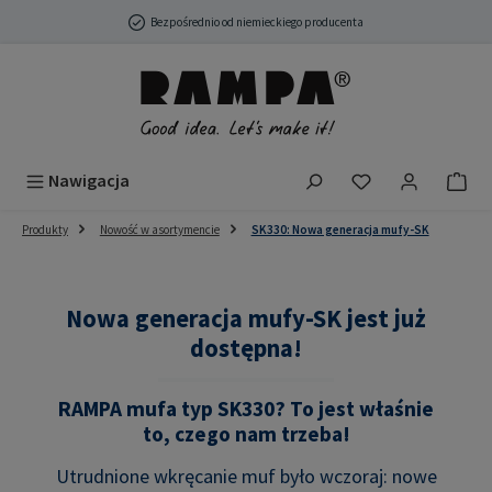
Przejdź do głównej zawartości
Bezpośrednio od niemieckiego producenta
Masz 0 przedmio
Nawigacja
Produkty
Nowość w asortymencie
SK330: Nowa generacja mufy-SK
Nowa generacja mufy-SK jest już
dostępna!
RAMPA mufa typ SK330? To jest właśnie
to, czego nam trzeba!
Utrudnione wkręcanie muf było wczoraj: nowe