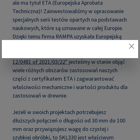
ale ma tytuł ETA (Europejska Aprobata
Techniczna)! Zainwestowaliśmy w opracowanie
specjalnych serii testów opartych na podstawach
naukowych, które są uznawane w całej Europie.
Dzięki temu firma RAMPA uzyskała Europejską
Aprobatę Techniczną (ETA) na specjalne zespoły -
w tym SKL330. Dzięki
aprobacie ETA "ETA-
12/0481 of 2021/03/22"
jesteśmy w stanie objąć
wiele różnych obszarów zastosowań naszych
części z certyfikatem ETA i zagwarantować
właściwości mechaniczne i wartości produktu dla
zastosowań w drewnie.
Jeżeli w swoich projektach potrzebujesz
dłuższych połączeń o długości od 30 mm do 100
mm oraz przywiązujesz wagę do czystej i
szybkiej obróbki, to SKL330 jest właściwym