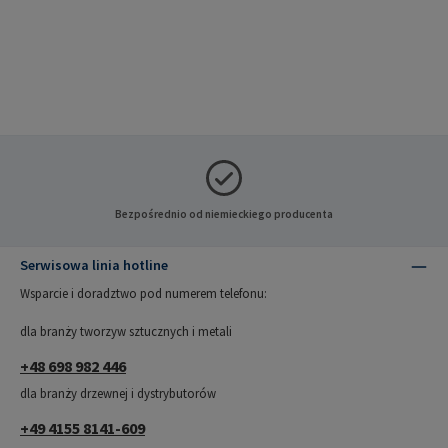
Bezpośrednio od niemieckiego producenta
Serwisowa linia hotline
Wsparcie i doradztwo pod numerem telefonu:
dla branży tworzyw sztucznych i metali
+48 698 982 446
dla branży drzewnej i dystrybutorów
+49 4155 8141-609