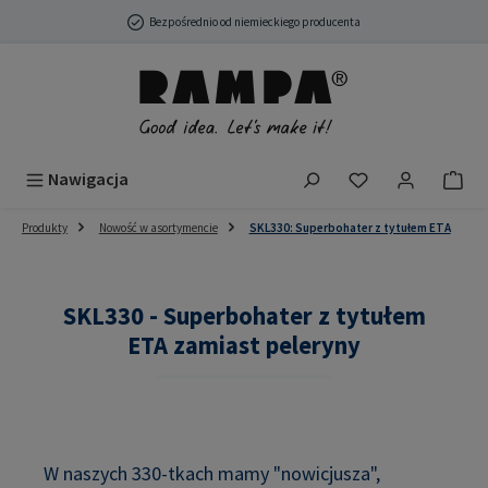
Przejdź do głównej zawartości
Bezpośrednio od niemieckiego producenta
Masz 0 przedmio
Nawigacja
Produkty
Nowość w asortymencie
SKL330: Superbohater z tytułem ETA
SKL330 - Superbohater z tytułem
ETA zamiast peleryny
W naszych 330-tkach mamy "nowicjusza",