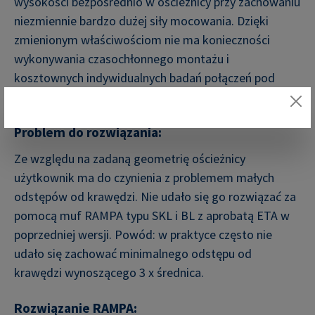
wysokości bezpośrednio w ościeżnicy przy zachowaniu
niezmiennie bardzo dużej siły mocowania. Dzięki
zmienionym właściwościom nie ma konieczności
wykonywania czasochłonnego montażu i
kosztownych indywidualnych badań połączeń pod
kątem obciążeń statycznych!
Problem do rozwiązania:
Ze względu na zadaną geometrię ościeżnicy
użytkownik ma do czynienia z problemem małych
odstępów od krawędzi. Nie udało się go rozwiązać za
pomocą muf RAMPA typu SKL i BL z aprobatą ETA w
poprzedniej wersji. Powód: w praktyce często nie
udało się zachować minimalnego odstępu od
krawędzi wynoszącego 3 x średnica.
Rozwiązanie RAMPA: