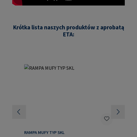
Krótka lista naszych produktów z aprobatą
ETA:
Pomiń galerię produktów
RAMPA MUFY TYP SKL
RA