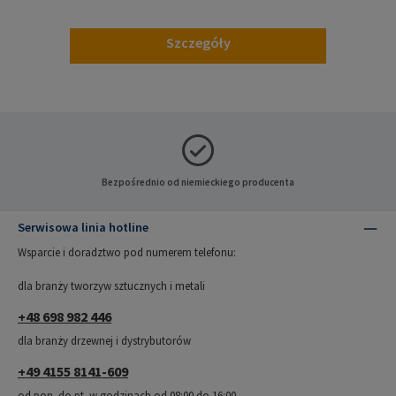
Szczegóły
Bezpośrednio od niemieckiego producenta
Serwisowa linia hotline
Wsparcie i doradztwo pod numerem telefonu:
dla branży tworzyw sztucznych i metali
+48 698 982 446
dla branży drzewnej i dystrybutorów
+49 4155 8141-609
od pon. do pt. w godzinach od 08:00 do 16:00