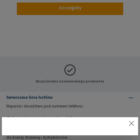
Szczegóły
Bezpośrednio od niemieckiego producenta
Serwisowa linia hotline
Wsparcie i doradztwo pod numerem telefonu:
dla branży tworzyw sztucznych i metali
+48 698 982 446
dla branży drzewnej i dystrybutorów