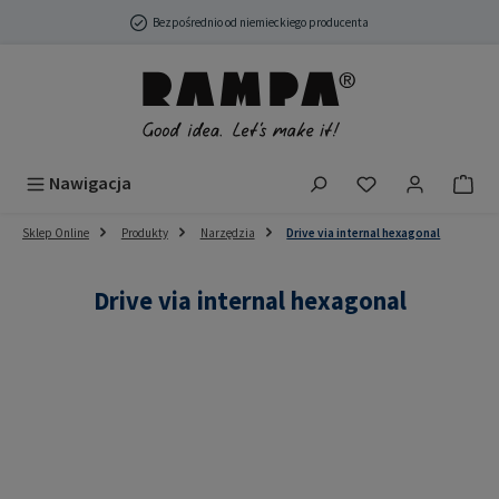
Przejdź do głównej zawartości
Bezpośrednio od niemieckiego producenta
Masz 0 przedmio
Nawigacja
Sklep Online
Produkty
Narzędzia
Drive via internal hexagonal
Drive via internal hexagonal