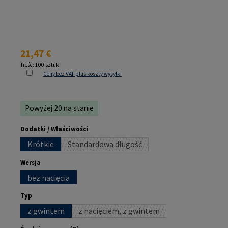
Cena regularna:
21,47 €
Treść:
100 sztuk
Ceny bez VAT plus koszty wysyłki
Powyżej 20 na stanie
Wybierz
Dodatki / Właściwości
Krótkie
Standardowa długość
(Ta opcja jest obecnie niedostępna.)
Wybierz
Wersja
bez nacięcia
Wybierz
Typ
z gwintem
z nacięciem, z gwintem
(Ta opcja jest obecnie niedostępna.