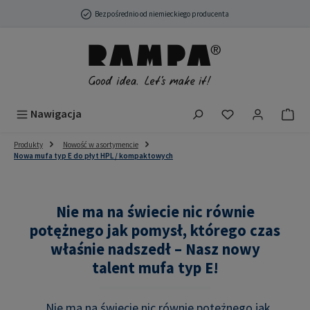
Przejdź do głównej zawartości
Bezpośrednio od niemieckiego producenta
Masz 0 przedmio
Nawigacja
Produkty
Nowość w asortymencie
Nowa mufa typ E do płyt HPL / kompaktowych
Nie ma na świecie nic równie
potężnego jak pomysł, którego czas
właśnie nadszedł – Nasz nowy
talent mufa typ E!
„Nie ma na świecie nic równie potężnego jak