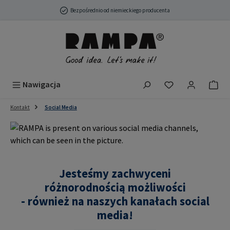
Przejdź do głównej zawartości
Bezpośrednio od niemieckiego producenta
Masz 0 przedmio
Nawigacja
Kontakt
Social Media
Jesteśmy zachwyceni
różnorodnością możliwości
- również na naszych kanałach social
media!