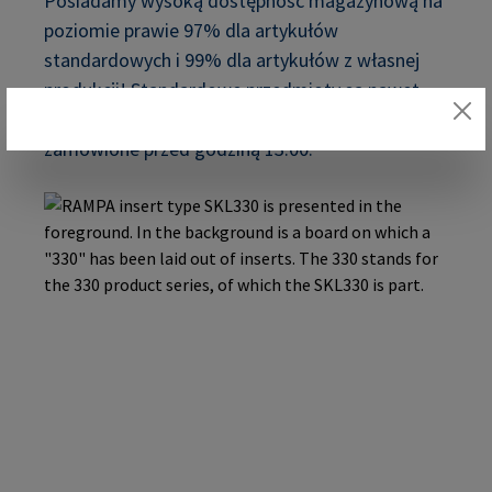
Posiadamy wysoką dostępność magazynową na
poziomie prawie 97% dla artykułów
standardowych i 99% dla artykułów z własnej
produkcji! Standardowe przedmioty są nawet
wysyłane tego samego dnia, jeśli zostały
zamówione przed godziną 13:00.