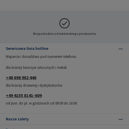
Bezpośrednio od niemieckiego producenta
Serwisowa linia hotline
Wsparcie i doradztwo pod numerem telefonu:
dla branży tworzyw sztucznych i metali
+48 698 982 446
dla branży drzewnej i dystrybutorów
+49 4155 8141-609
od pon. do pt. w godzinach od 08:00 do 16:00
Nasze zalety