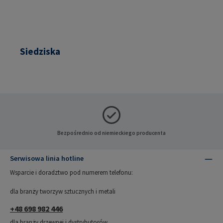
Siedziska
Bezpośrednio od niemieckiego producenta
Serwisowa linia hotline
Wsparcie i doradztwo pod numerem telefonu:
dla branży tworzyw sztucznych i metali
+48 698 982 446
dla branży drzewnej i dystrybutorów