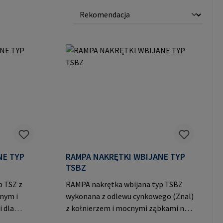
NE TYP
RAMPA NAKRĘTKI WBIJANE TYP
TSBZ
p TSZ z
RAMPA nakrętka wbijana typ TSBZ
nym i
wykonana z odlewu cynkowego (Znal)
 dla
z kołnierzem i mocnymi ząbkami na
trzpieniu dla mocnego trzymania bez