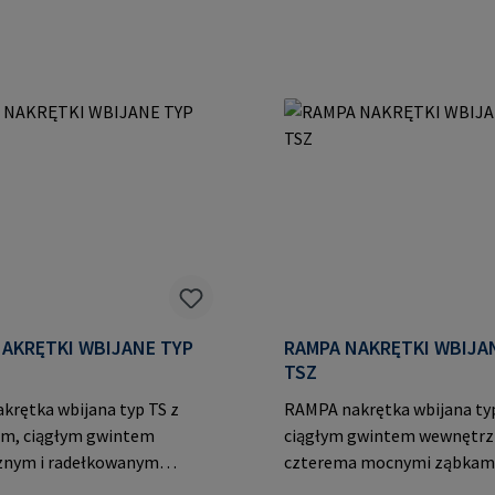
AKRĘTKI WBIJANE TYP
RAMPA NAKRĘTKI WBIJA
TSZ
krętka wbijana typ TS z
RAMPA nakrętka wbijana ty
em, ciągłym gwintem
ciągłym gwintem wewnętrz
nym i radełkowanym
czterema mocnymi ząbkami
em. Umożliwia niezawodne
mocnego trzymania przed