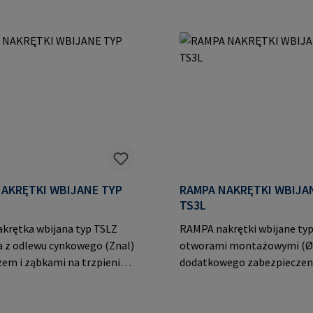
owanie w procesie
skręceniem. Dane producenta: RAMPA
Dane producenta: RAMPA
GmbH & Co. KG Auf der Heid
. KG Auf der Heide 8 21514
Büchen Niemcy E-Mail:
iemcy E-Mail:
mail@rampa.com
mpa.com
AKRĘTKI WBIJANE TYP
RAMPA NAKRĘTKI WBIJA
TS3L
krętka wbijana typ TSLZ
RAMPA nakrętki wbijane typ
 z odlewu cynkowego (Znal)
otworami montażowymi (Ø
zem i ząbkami na trzpieniu
dodatkowego zabezpieczeni
ego trzymania bez
pomocy wkrętów lub gwoźdz
a. Uwaga: Elementy
producenta: RAMPA GmbH &
 z cynkowego odlewu
Auf der Heide 8 21514 Büch