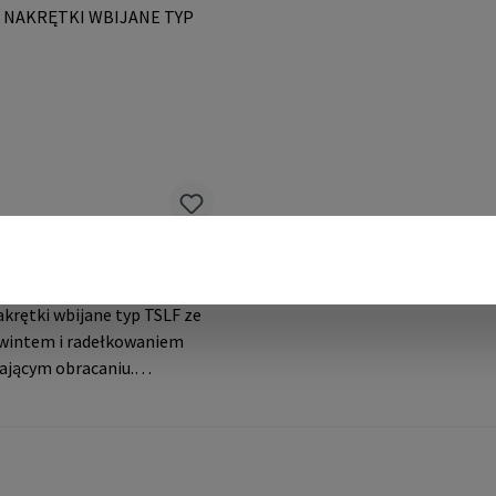
wego mają zmniejszające się
E-Mail: mail@rampa.com
owania i skróconą żywotność
.Dane producenta: RAMPA
. KG Auf der Heide 8 21514
iemcy E-Mail:
mpa.com
AKRĘTKI WBIJANE TYP
krętki wbijane typ TSLF ze
wintem i radełkowaniem
ającym obracaniu.
a montaż w widocznych
, ponieważ płaski łeb jest
ducenta:
bH & Co. KG Auf der Heide