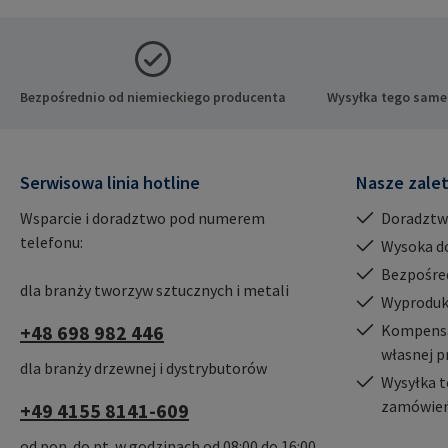
8 21514 B
mail@ra
Bezpośrednio od niemieckiego producenta
Wysyłka tego same
Serwisowa linia hotline
Nasze zale
Wsparcie i doradztwo pod numerem
Doradztw
telefonu:
Wysoka d
Bezpośre
dla branży tworzyw sztucznych i metali
Wyproduk
+48 698 982 446
Kompensac
własnej p
dla branży drzewnej i dystrybutorów
Wysyłka t
zamówień
+49 4155 8141-609
od pon. do pt. w godzinach od 08:00 do 16:00