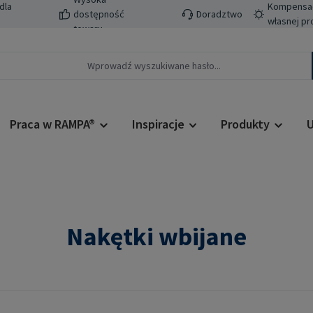
dla
Kompensacj
dostępność
Doradztwo
własnej pr
towaru
Praca w RAMPA®
Inspiracje
Produkty
U
Nakętki wbijane