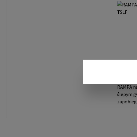
ciśnienio
siły moc
produktu
GmbH & Co
Büchen N
mail@ra
RAMPA N
TSLF
RAMPA na
ślepym g
zapobieg
Umożliwi
miejscach
bez gniazda. Dane pro
RAMPA Gm