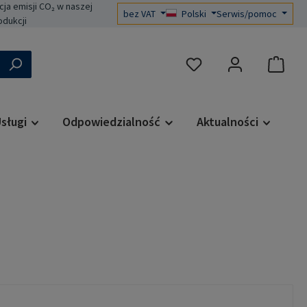
a emisji CO₂ w naszej
bez VAT
Polski
Serwis/pomoc
odukcji
Masz 0 przedmioty na liś
sługi
Odpowiedzialność
Aktualności