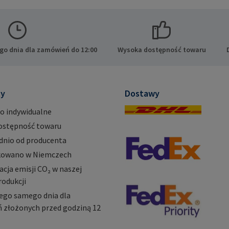
üchen Niemcy E-Mail:
mpa.com
go dnia dla zamówień do 12:00
Wysoka dostępność towaru
ty
Dostawy
o indywidualne
ostępność towaru
dnio od producenta
owano w Niemczech
ja emisji CO₂ w naszej
rodukcji
ego samego dnia dla
 złożonych przed godziną 12