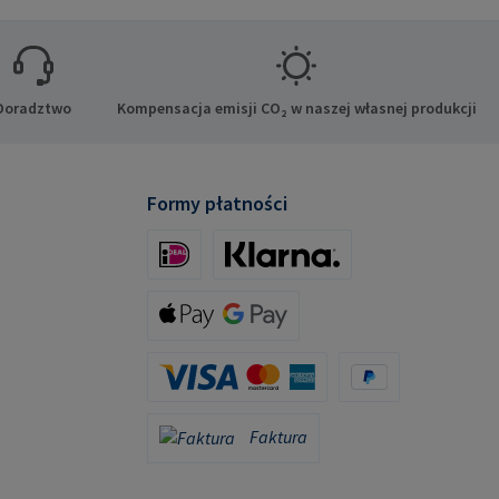
Doradztwo
Kompensacja emisji CO₂ w naszej własnej produkcji
Formy płatności
iDeal (via Stripe)
Klarna (via Stripe)
Apple Pay / Google Pay (via Stripe)
Karta kredytowa (za pośrednictwem Stripe)
PayPal
Faktura
Faktura