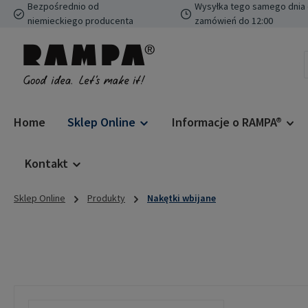
Bezpośrednio od
Wysyłka tego samego dnia 
ejdź do głównej zawartości
Przejdź do wyszukiwania
Przejdź do głównej nawigacji
niemieckiego producenta
zamówień do 12:00
Home
Sklep Online
Informacje o RAMPA®
Kontakt
Sklep Online
Produkty
Nakętki wbijane