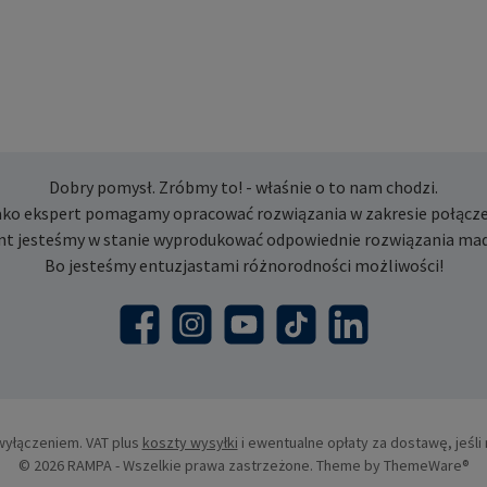
Dobry pomysł. Zróbmy to! - właśnie o to nam chodzi.
ako ekspert pomagamy opracować rozwiązania w zakresie połącze
nt jesteśmy w stanie wyprodukować odpowiednie rozwiązania mad
Bo jesteśmy entuzjastami różnorodności możliwości!
Facebook
Instagram
YouTube
TikTok
LinkedIn
wyłączeniem. VAT plus
koszty wysyłki
i ewentualne opłaty za dostawę, jeśli 
© 2026 RAMPA - Wszelkie prawa zastrzeżone. Theme by
ThemeWare®