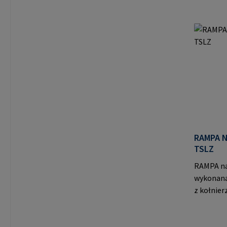
pozycjon
montażu.
GmbH & Co
Büchen N
mail@ra
RAMPA N
TSLZ
RAMPA na
wykonana
z kołnier
dla mocn
skręcani
wykonane