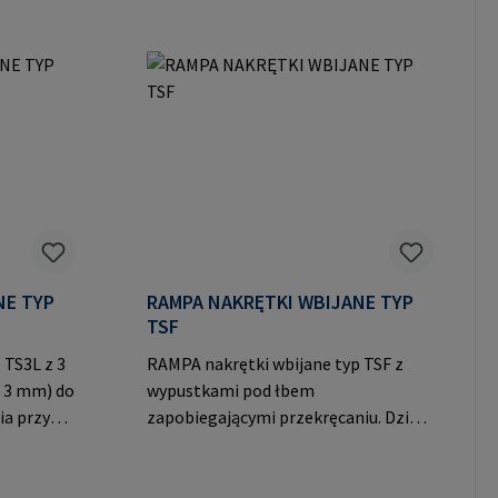
skręcania. Uwaga: Elementy
e 8 21514
wykonane z cynkowego odlewu
ciśnieniowego mają zmniejszające się
siły mocowania i skróconą żywotność
produktu.Dane producenta: RAMPA
GmbH & Co. KG Auf der Heide 8 21514
Büchen Niemcy E-Mail:
mail@rampa.com
NE TYP
RAMPA NAKRĘTKI WBIJANE TYP
TSF
 TS3L z 3
RAMPA nakrętki wbijane typ TSF z
 3 mm) do
wypustkami pod łbem
a przy
zapobiegającymi przekręcaniu. Dzięki
i. Dane
ryflowaniu trzpienia nakrętka
 Co. KG
wbijana może być dodatkowo
en Niemcy
wklejana. Dane producenta: RAMPA