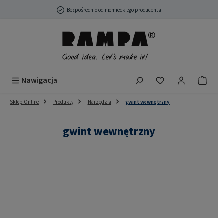
Przejdź do głównej zawartości
Bezpośrednio od niemieckiego producenta
Masz 0 przedmio
Nawigacja
Sklep Online
Produkty
Narzędzia
gwint wewnętrzny
gwint wewnętrzny