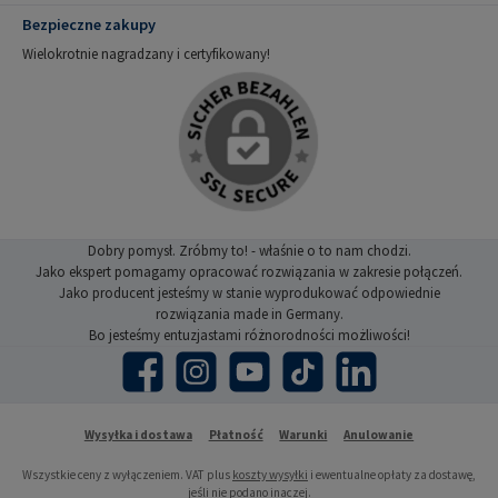
Bezpieczne zakupy
Wielokrotnie nagradzany i certyfikowany!
Dobry pomysł. Zróbmy to! - właśnie o to nam chodzi.
Jako ekspert pomagamy opracować rozwiązania w zakresie połączeń.
Jako producent jesteśmy w stanie wyprodukować odpowiednie
rozwiązania made in Germany.
Bo jesteśmy entuzjastami różnorodności możliwości!
Facebook
Instagram
YouTube
TikTok
LinkedIn
Wysyłka i dostawa
Płatność
Warunki
Anulowanie
Wszystkie ceny z wyłączeniem. VAT plus
koszty wysyłki
i ewentualne opłaty za dostawę,
jeśli nie podano inaczej.