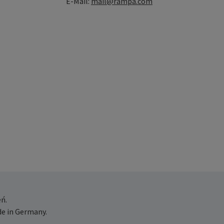
E-Mail:
mail@rampa.com
ń.
e in Germany.