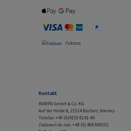
iDeal (via Stripe)
Klarna (via Stripe)
Apple Pay / Google Pay (via Stripe)
Karta kredytowa (za pośrednictwem Stripe)
PayPal
Faktura
Faktura
Kontakt
RAMPA GmbH & Co. KG
Auf der Heide 8, 21514 Büchen, Niemcy
Telefax: +49 (0)4155 8141-80
Zadzwoń do nas: +48 (0) 468 808101