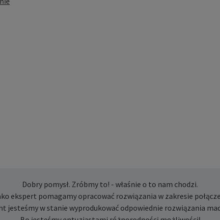
nie
Dobry pomysł. Zróbmy to! - właśnie o to nam chodzi.
ako ekspert pomagamy opracować rozwiązania w zakresie połącze
nt jesteśmy w stanie wyprodukować odpowiednie rozwiązania mad
Bo jesteśmy entuzjastami różnorodności możliwości!