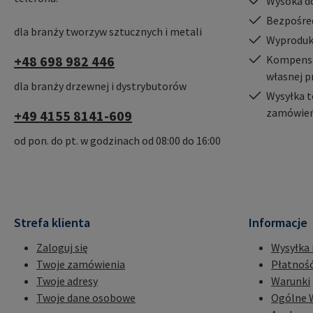
Wysoka d
Bezpośre
dla branży tworzyw sztucznych i metali
Wyproduk
+48 698 982 446
Kompensac
własnej p
dla branży drzewnej i dystrybutorów
Wysyłka t
zamówień
+49 4155 8141-609
od pon. do pt. w godzinach od 08:00 do 16:00
Strefa klienta
Informacje
Zaloguj się
Wysyłka 
Twoje zamówienia
Płatnoś
Twoje adresy
Warunki
Twoje dane osobowe
Ogólne 