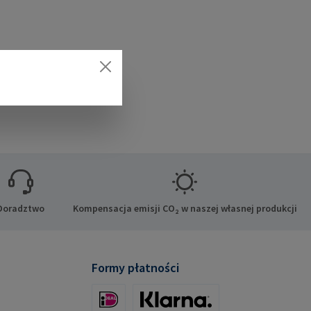
Doradztwo
Kompensacja emisji CO₂ w naszej własnej produkcji
Formy płatności