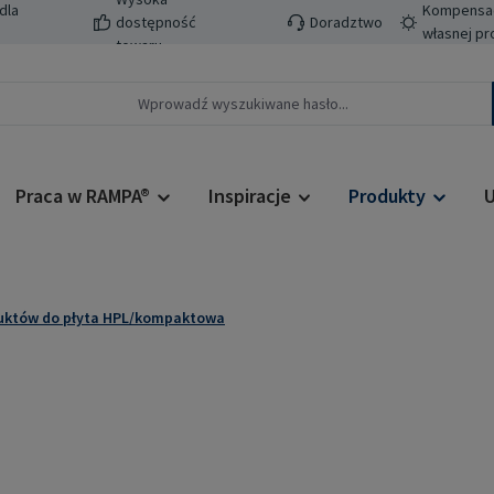
dla
Kompensacj
dostępność
Doradztwo
własnej pr
towaru
Praca w RAMPA®
Inspiracje
Produkty
U
duktów do płyta HPL/kompaktowa