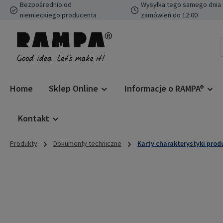
Bezpośrednio od
Wysyłka tego samego dnia 
ejdź do głównej zawartości
Przejdź do wyszukiwania
Przejdź do głównej nawigacji
niemieckiego producenta
zamówień do 12:00
Home
Sklep Online
Informacje o RAMPA®
Kontakt
Produkty
Dokumenty techniczne
Karty charakterystyki pro