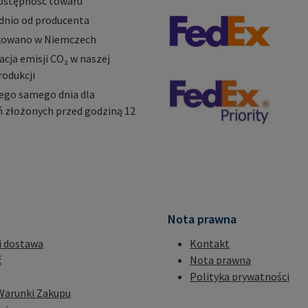
ostępność towaru
dnio od producenta
owano w Niemczech
ja emisji CO₂ w naszej
rodukcji
ego samego dnia dla
 złożonych przed godziną 12
Nota prawna
i dostawa
Kontakt
ć
Nota prawna
Polityka prywatności
Warunki Zakupu