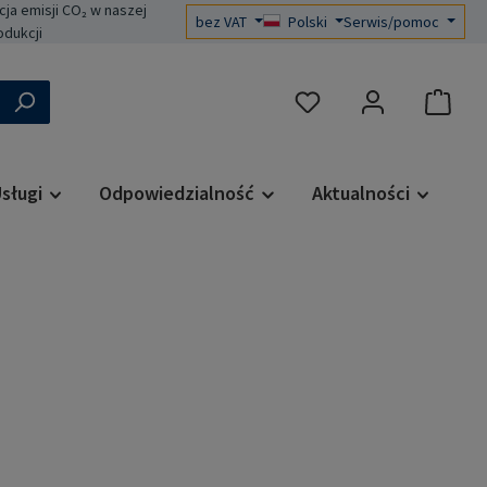
a emisji CO₂ w naszej
bez VAT
Polski
Serwis/pomoc
odukcji
Masz 0 przedmioty na liś
sługi
Odpowiedzialność
Aktualności