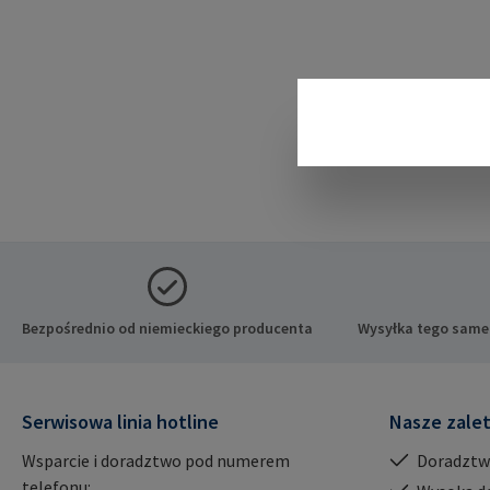
Bezpośrednio od niemieckiego producenta
Wysyłka tego same
Serwisowa linia hotline
Nasze zale
Wsparcie i doradztwo pod numerem
Doradztw
telefonu: