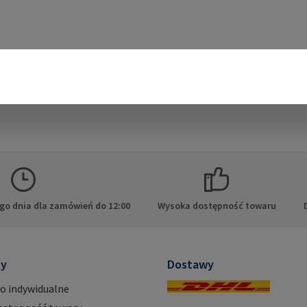
go dnia dla zamówień do 12:00
Wysoka dostępność towaru
ty
Dostawy
o indywidualne