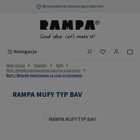
Przejdź do głównej zawartości
Bezpośrednio od niemieckiego producenta
Masz 0 przedmio
Nawigacja
Sklep Online
Produkty
Mufy
Mufy / Wkładki gwintowane do tworzyw sztucznych
Mufy / Wkładki gwintowane ze stali ocynkowanej
RAMPA MUFY TYP BAV
Pomiń galerię zdjęć