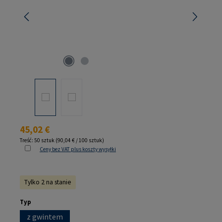
Cena regularna:
45,02 €
Treść:
50 sztuk
(90,04 € / 100 sztuk)
Ceny bez VAT plus koszty wysyłki
Tylko 2 na stanie
Wybierz
Typ
z gwintem