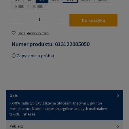
(Ta opcja jest obecnie niedostępna.)
(Ta opcja jest obecnie niedostępna.)
(Ta opcja jest obecnie niedostępna.)
(Ta opcja jest obecnie n
(Ta opcja jest 
5000
10000
(Ta opcja jest obecnie niedostępna.)
(Ta opcja jest obecnie niedostępna.)
Ilość produktu: Wprowadź żądaną ilość lub użyj przycisków, aby zwiększyć lub zmniejsz
Do koszyka
Dodaj do listy życzeń
Numer produktu:
013122005050
Zapytanie o próbki
Opis
RAMPA mufa typ BAV z trzema otworami tnącymi w gwincie
zewnętrznym. Stabilne cięcie szczególnie twardych materiałów,
takich…
Więcej
Pobierz